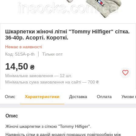
Шкарпетки жіночі літні "Tommy Hilfiger" сітка.
36-40р. Асорті. Короткі.
Немає в наявності
Код: S1SA-p-th
Тільки опт
14,50
₴
Мінімальне замовлення — 12 шт.
Мінімальна сума замовлення на сайті — 700 ₴
Опис
Характеристики
Доставка
Оплата
Умови 
Опис
Жіночі шкарпетки з сіткою "Tommy Hilfiger".
Наявність сітки в даній моделі покращує повітрообмін між