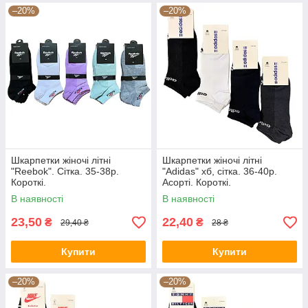
–20%
–20%
Шкарпетки жіночі літні
Шкарпетки жіночі літні
"Reebok". Сітка. 35-38р.
"Adidas" хб, сітка. 36-40р.
Короткі.
Асорті. Короткі.
В наявності
В наявності
23,50
22,40
₴
₴
29,40 ₴
28 ₴
Купити
Купити
–20%
–20%