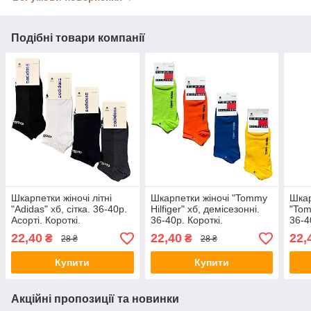
Подібні товари компанії
Шкарпетки жіночі літні
Шкарпетки жіночі "Tommy
Шкар
"Adidas" хб, сітка. 36-40р.
Hilfiger" хб, демісезонні.
"Tomm
Асорті. Короткі.
36-40р. Короткі.
36-4
22,40
22,40
22,
₴
₴
28 ₴
28 ₴
Купити
Купити
Акційні пропозиції та новинки