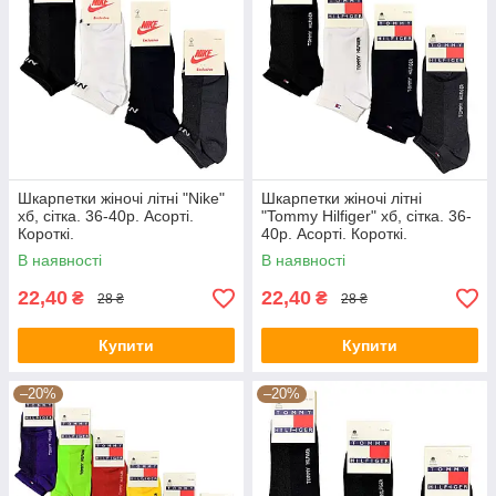
Шкарпетки жіночі літні "Nike"
Шкарпетки жіночі літні
хб, сітка. 36-40р. Асорті.
"Tommy Hilfiger" хб, сітка. 36-
Короткі.
40р. Асорті. Короткі.
В наявності
В наявності
22,40
22,40
₴
₴
28 ₴
28 ₴
Купити
Купити
–20%
–20%