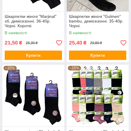
Шкарпетки жіночі "Marjinal"
Шкарпетки жіночі "Gulmen"
хб, демісезонні. 36-40р.
bambu, демісезонні. 35-40р.
Чорні. Короткі.
Чорні.
В наявності
В наявності
21,50
25,40
₴
₴
25,30 ₴
29,80 ₴
Купити
Купити
–15%
–15%