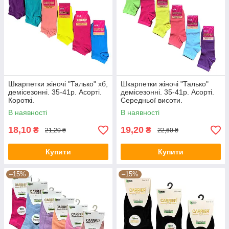
Шкарпетки жіночі "Талько" хб,
Шкарпетки жіночі "Талько"
демісезонні. 35-41р. Асорті.
демісезонні. 35-41р. Асорті.
Короткі.
Середньої висоти.
В наявності
В наявності
18,10
19,20
₴
₴
21,20 ₴
22,60 ₴
Купити
Купити
–15%
–15%