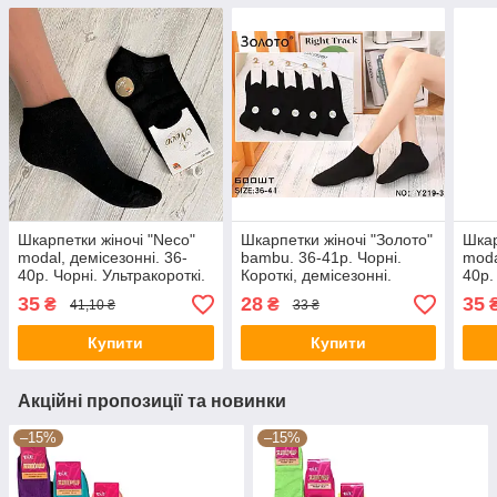
Шкарпетки жіночі "Neco"
Шкарпетки жіночі "Золото"
Шкар
modal, демісезонні. 36-
bambu. 36-41р. Чорні.
moda
40р. Чорні. Ультракороткі.
Короткі, демісезонні.
40р.
(Y219-3)
35
28
35
₴
₴
41,10 ₴
33 ₴
Купити
Купити
Акційні пропозиції та новинки
–15%
–15%