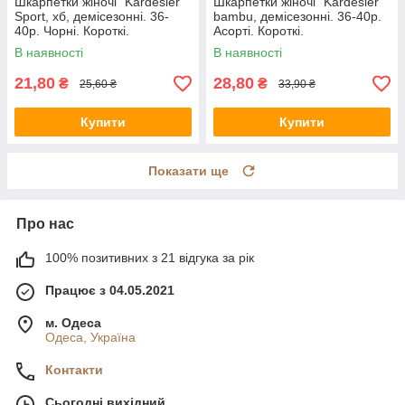
Шкарпетки жіночі "Kardesler"
Шкарпетки жіночі "Kardesler"
Sport, хб, демісезонні. 36-
bambu, демісезонні. 36-40р.
40р. Чорні. Короткі.
Асорті. Короткі.
В наявності
В наявності
21,80
28,80
₴
₴
25,60 ₴
33,90 ₴
Купити
Купити
Показати ще
Про нас
100% позитивних з 21 відгука за рік
Працює з 04.05.2021
м. Одеса
Одеса, Україна
Контакти
Сьогодні вихідний