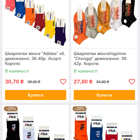
Шкарпетки жіночі "Adidas" хб,
Шкарпетки жіночі/підліток
демісезонні. 36-40р. Асорті.
"Chongqi" демісезонні. 38-
Короткі.
42р. Короткі.
В наявності
В наявності
30,70
27,80
₴
₴
38,40 ₴
34,80 ₴
Купити
Купити
–20%
–20%