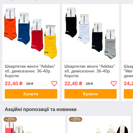
Шкарпетки жіночі "Adidas"
Шкарпетки жіночі "Adidas"
Шкар
хб, демісезонні. 36-40р.
хб, демісезонні. 36-40р.
"War
Короткі.
Короткі.
демі
Чорн
22,40
22,40
24,
₴
₴
28 ₴
28 ₴
Купити
Купити
Акційні пропозиції та новинки
–20%
–20%