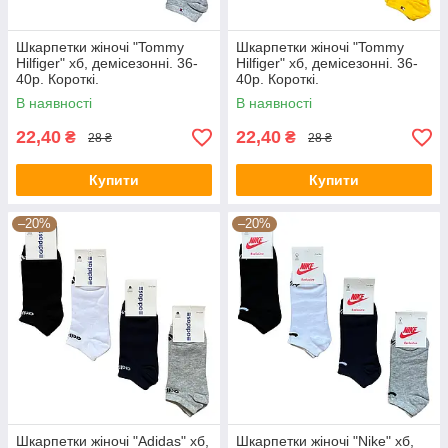
Шкарпетки жіночі "Tommy
Шкарпетки жіночі "Tommy
Hilfiger" хб, демісезонні. 36-
Hilfiger" хб, демісезонні. 36-
40р. Короткі.
40р. Короткі.
В наявності
В наявності
22,40
22,40
₴
₴
28 ₴
28 ₴
Купити
Купити
–20%
–20%
Шкарпетки жіночі "Adidas" хб,
Шкарпетки жіночі "Nike" хб,