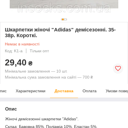
Шкарпетки жіночі "Adidas" демісезонні. 35-
38р. Короткі.
Немає в наявності
Код: K1-a
Тільки опт
29,40
₴
Мінімальне замовлення — 10 шт.
Мінімальна сума замовлення на сайті — 700 ₴
пис
Характеристики
Доставка
Оплата
Умови пове
Опис
Жіночі демісезонні шкарпетки "Adidas".
Склад: Бавовна 85%, Поліамід 10%, Еластан 5%.