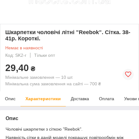
Шкарпетки чоловічі літні "Reebok". Сітка. 38-
41р. Короткі.
Немає в наявності
Код: SK2-r
Тільки опт
29,40
₴
Мінімальне замовлення — 10 шт.
Мінімальна сума замовлення на сайті — 700 ₴
Опис
Характеристики
Доставка
Оплата
Умови 
Опис
Чоловічі шкарпетки з сіткою "Reebok".
Наявність сітки в даній моделі покращує повітрообмін між