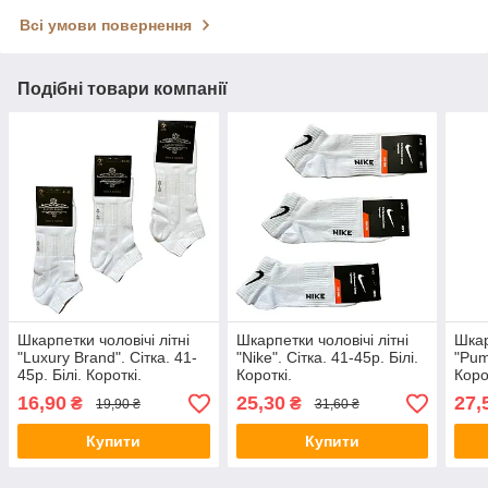
Всі умови повернення
Подібні товари компанії
Шкарпетки чоловічі літні
Шкарпетки чоловічі літні
Шкар
"Luxury Brand". Сітка. 41-
"Nike". Сітка. 41-45р. Білі.
"Pum
45р. Білі. Короткі.
Короткі.
Коро
16,90
25,30
27,
₴
₴
19,90 ₴
31,60 ₴
Купити
Купити