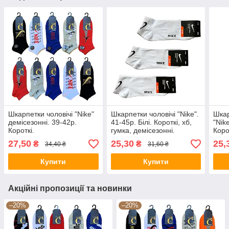
Шкарпетки чоловічі "Nike"
Шкарпетки чоловічі "Nike".
Шкар
демісезонні. 39-42р.
41-45р. Білі. Короткі, хб,
"Nike
Короткі.
гумка, демісезонні.
Коро
27,50
25,30
25,
₴
₴
34,40 ₴
31,60 ₴
Купити
Купити
Акційні пропозиції та новинки
–20%
–20%