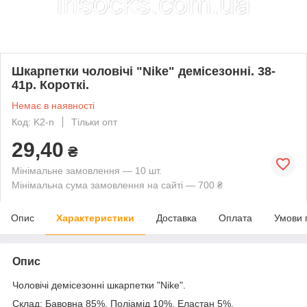
Шкарпетки чоловічі "Nike" демісезонні. 38-
41р. Короткі.
Немає в наявності
Код: K2-n
Тільки опт
29,40
₴
Мінімальне замовлення — 10 шт.
Мінімальна сума замовлення на сайті — 700 ₴
Опис
Характеристики
Доставка
Оплата
Умови 
Опис
Чоловічі демісезонні шкарпетки "Nike".
Склад: Бавовна 85%, Поліамід 10%, Еластан 5%.