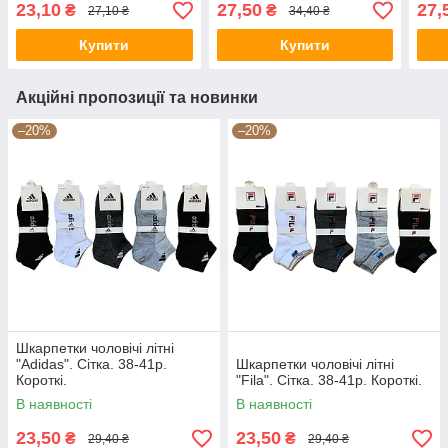
23,10
27,50
27,
₴
₴
27,10 ₴
34,40 ₴
Купити
Купити
Акційні пропозиції та новинки
–20%
–20%
Шкарпетки чоловічі літні
"Adidas". Сітка. 38-41р.
Шкарпетки чоловічі літні
Короткі.
"Fila". Сітка. 38-41р. Короткі.
В наявності
В наявності
23,50
23,50
₴
₴
29,40 ₴
29,40 ₴