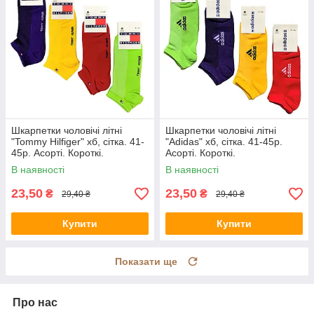
Шкарпетки чоловічі літні
Шкарпетки чоловічі літні
"Tommy Hilfiger" хб, сітка. 41-
"Adidas" хб, сітка. 41-45р.
45р. Асорті. Короткі.
Асорті. Короткі.
В наявності
В наявності
23,50
23,50
₴
₴
29,40 ₴
29,40 ₴
Купити
Купити
Показати ще
Про нас