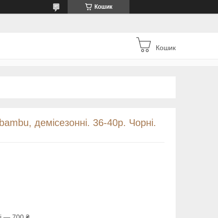
Кошик
Кошик
 bambu, демісезонні. 36-40р. Чорні.
і — 700 ₴