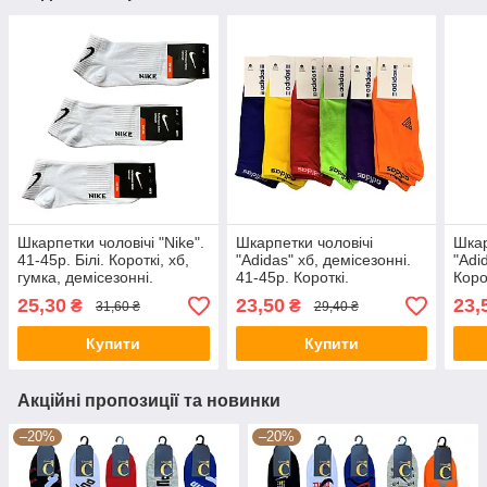
Шкарпетки чоловічі "Nike".
Шкарпетки чоловічі
Шкар
41-45р. Білі. Короткі, хб,
"Adidas" хб, демісезонні.
"Adi
гумка, демісезонні.
41-45р. Короткі.
Коро
25,30
23,50
23,
₴
₴
31,60 ₴
29,40 ₴
Купити
Купити
Акційні пропозиції та новинки
–20%
–20%