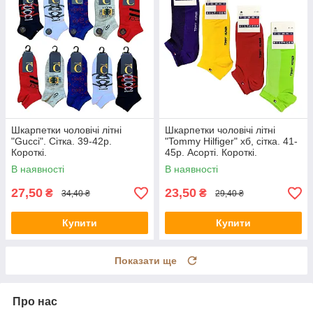
Шкарпетки чоловічі літні
Шкарпетки чоловічі літні
"Gucci". Сітка. 39-42р.
"Tommy Hilfiger" хб, сітка. 41-
Короткі.
45р. Асорті. Короткі.
В наявності
В наявності
27,50
23,50
₴
₴
34,40 ₴
29,40 ₴
Купити
Купити
Показати ще
Про нас