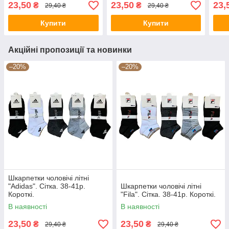
23,50
23,50
23,
₴
₴
29,40 ₴
29,40 ₴
Купити
Купити
Акційні пропозиції та новинки
–20%
–20%
Шкарпетки чоловічі літні
"Adidas". Сітка. 38-41р.
Шкарпетки чоловічі літні
Короткі.
"Fila". Сітка. 38-41р. Короткі.
В наявності
В наявності
23,50
23,50
₴
₴
29,40 ₴
29,40 ₴