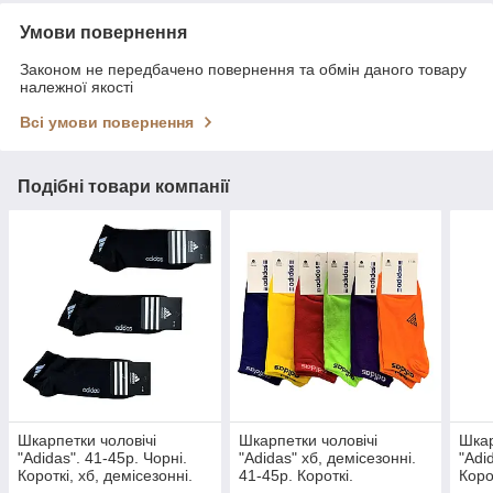
Умови повернення
Законом не передбачено повернення та обмін даного товару
належної якості
Всі умови повернення
Подібні товари компанії
Шкарпетки чоловічі
Шкарпетки чоловічі
Шкар
"Adidas". 41-45р. Чорні.
"Adidas" хб, демісезонні.
"Adi
Короткі, хб, демісезонні.
41-45р. Короткі.
Коро