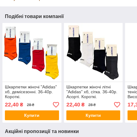
Подібні товари компанії
Шкарпетки жіночі "Adidas"
Шкарпетки жіночі літні
Шкар
хб, демісезонні. 36-40р.
"Adidas" хб, сітка. 36-40р.
тені
Короткі.
Асорті. Короткі.
Висо
22,40
22,40
17,
₴
₴
28 ₴
28 ₴
Купити
Купити
Акційні пропозиції та новинки