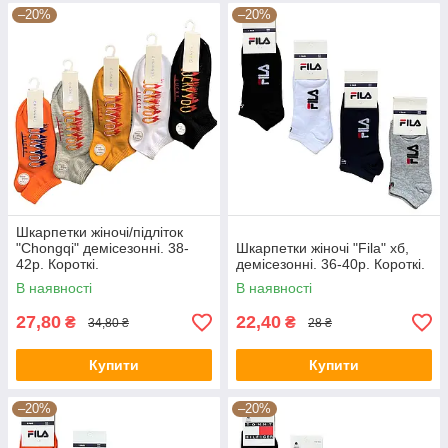
–20%
–20%
Шкарпетки жіночі/підліток
"Chongqi" демісезонні. 38-
Шкарпетки жіночі "Fila" хб,
42р. Короткі.
демісезонні. 36-40р. Короткі.
В наявності
В наявності
27,80
22,40
₴
₴
34,80 ₴
28 ₴
Купити
Купити
–20%
–20%