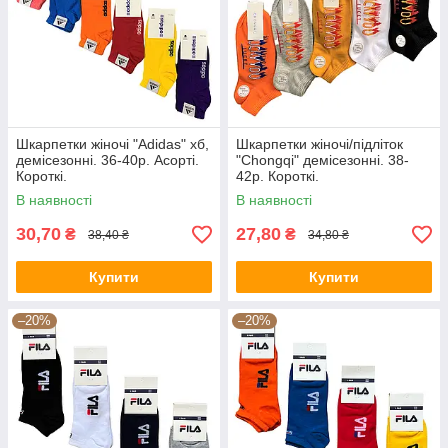
Шкарпетки жіночі "Adidas" хб,
Шкарпетки жіночі/підліток
демісезонні. 36-40р. Асорті.
"Chongqi" демісезонні. 38-
Короткі.
42р. Короткі.
В наявності
В наявності
30,70
27,80
₴
₴
38,40 ₴
34,80 ₴
Купити
Купити
–20%
–20%