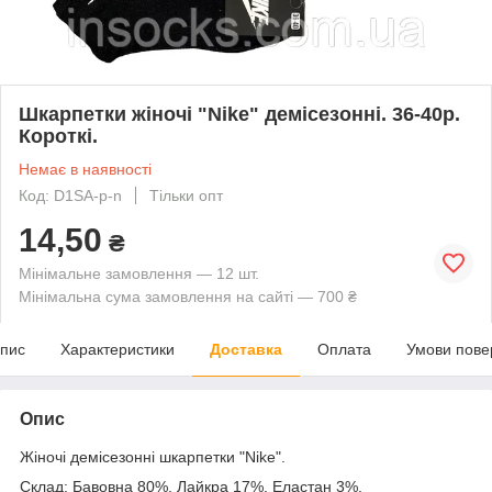
Шкарпетки жіночі "Nike" демісезонні. 36-40р.
Короткі.
Немає в наявності
Код: D1SA-p-n
Тільки опт
14,50
₴
Мінімальне замовлення — 12 шт.
Мінімальна сума замовлення на сайті — 700 ₴
пис
Характеристики
Доставка
Оплата
Умови пове
Опис
Жіночі демісезонні шкарпетки "Nike".
Склад: Бавовна 80%, Лайкра 17%, Еластан 3%.