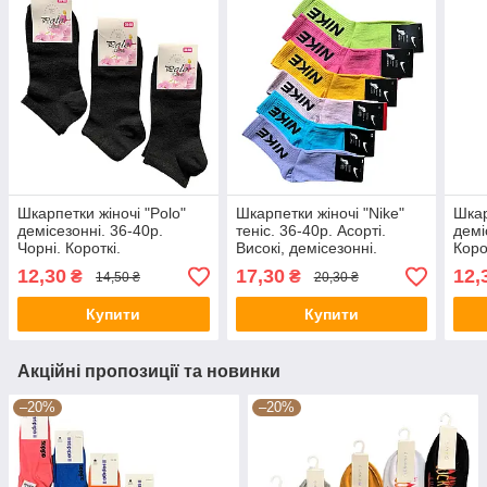
Шкарпетки жіночі "Polo"
Шкарпетки жіночі "Nike"
Шкар
демісезонні. 36-40р.
теніс. 36-40р. Асорті.
демі
Чорні. Короткі.
Високі, демісезонні.
Коро
12,30
17,30
12,
₴
₴
14,50 ₴
20,30 ₴
Купити
Купити
Акційні пропозиції та новинки
–20%
–20%