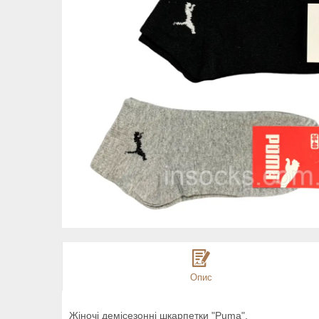
Опис
Жіночі демісезонні шкарпетки "Puma".