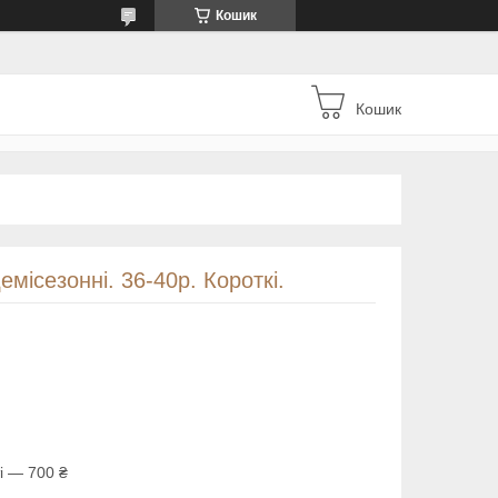
Кошик
Кошик
місезонні. 36-40р. Короткі.
і — 700 ₴