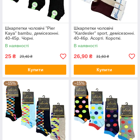
Шкарпетки чоловічі "Pier
Шкарпетки чоловічі
Kaya" bambu, демісезонні.
"Kardesler" sport, демісезонні.
40-45р. Чорні.
40-46р. Асорті. Короткі.
В наявності
В наявності
25
26,90
₴
₴
29,40 ₴
31,60 ₴
Купити
Купити
–15%
–15%