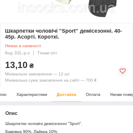
Шкарпетки чоловічі "Sport" демісезонні. 40-
45р. Асорті. Короткі.
Немає в наявності
Код: D2L-p-s
Тільки опт
13,10
₴
Мінімальне замовлення — 12 шт.
Мінімальна сума замовлення на сайті — 700 ₴
пис
Характеристики
Доставка
Оплата
Умови пове
Опис
Шкарпетки чоловічі демісезонні "Sport".
Бавовна 90%, Лайкра 10%.