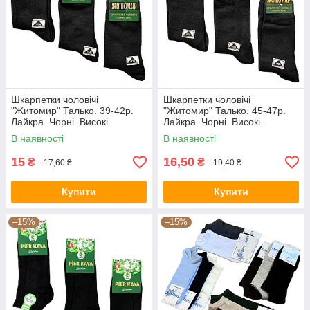
Шкарпетки чоловічі
Шкарпетки чоловічі
"Житомир" Талько. 39-42р.
"Житомир" Талько. 45-47р.
Лайкра. Чорні. Високі.
Лайкра. Чорні. Високі.
Демісезонні.
Демісезонні.
В наявності
В наявності
15
16,50
₴
₴
17,60 ₴
19,40 ₴
Купити
Купити
–15%
–15%