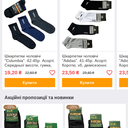
Шкарпетки чоловічі
Шкарпетки чоловічі
Шкар
"Columbia". 42-45р. Асорті.
"Adidas". 41-45р. Асорті.
"Adi
Середньої висоти, гумка,
Короткі, хб, демісезонні.
Коро
демісезонні.
19,20
23,50
23,
₴
₴
22,60 ₴
29,40 ₴
Купити
Купити
Акційні пропозиції та новинки
–15%
–15%