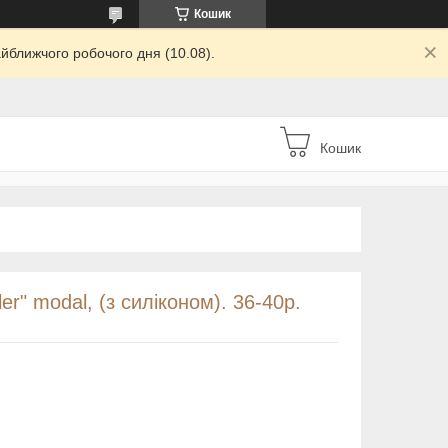
Кошик
йближчого робочого дня (10.08).
Кошик
er" modal, (з силіконом). 36-40р.