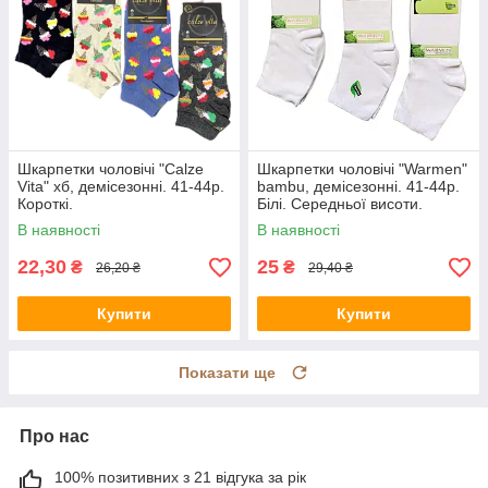
Шкарпетки чоловічі "Calze
Шкарпетки чоловічі "Warmen"
Vita" хб, демісезонні. 41-44р.
bambu, демісезонні. 41-44р.
Короткі.
Білі. Середньої висоти.
В наявності
В наявності
22,30
25
₴
₴
26,20 ₴
29,40 ₴
Купити
Купити
Показати ще
Про нас
100% позитивних з 21 відгука за рік