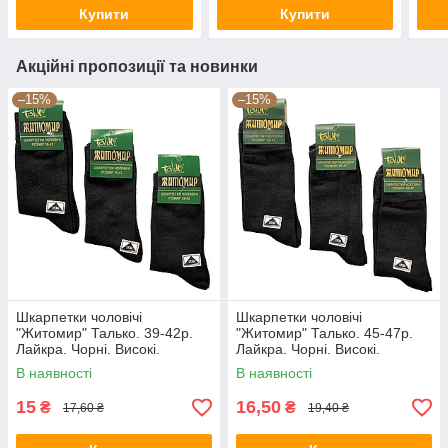
Купити
Купити
Акційні пропозиції та новинки
–15%
–15%
Шкарпетки чоловічі
Шкарпетки чоловічі
"Житомир" Талько. 39-42р.
"Житомир" Талько. 45-47р.
Лайкра. Чорні. Високі.
Лайкра. Чорні. Високі.
Демісезонні.
Демісезонні.
В наявності
В наявності
15
16,50
₴
₴
17,60 ₴
19,40 ₴