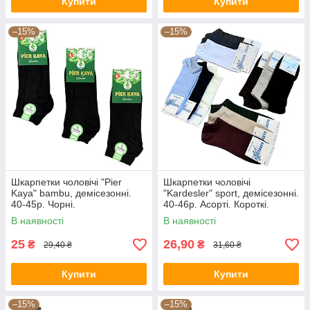
Купити
Купити
–15%
–15%
Шкарпетки чоловічі "Pier
Шкарпетки чоловічі
Kaya" bambu, демісезонні.
"Kardesler" sport, демісезонні.
40-45р. Чорні.
40-46р. Асорті. Короткі.
В наявності
В наявності
25
26,90
₴
₴
29,40 ₴
31,60 ₴
Купити
Купити
–15%
–15%