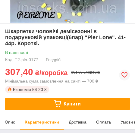
Шкарпетки чоловічі демісезонні в
подарунковій упаковці(6пар) "Pier Lone". 41-
44р. Короткі.
В наявності
Код: T2-pln-0177
Роздріб
307,40
₴/коробка
361,60 ₴/коробка
Мінімальна сума замовлення на сайті — 700 ₴
Економія
54.20 ₴
Купити
Опис
Характеристики
Доставка
Оплата
Умови 