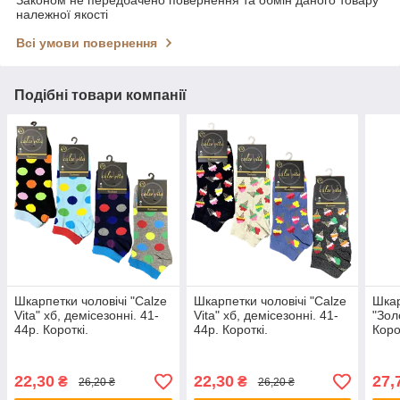
належної якості
Всі умови повернення
Подібні товари компанії
Шкарпетки чоловічі "Calze
Шкарпетки чоловічі "Calze
Шкар
Vita" хб, демісезонні. 41-
Vita" хб, демісезонні. 41-
"Зол
44р. Короткі.
44р. Короткі.
Коро
(N11
22,30
22,30
27,
₴
₴
26,20 ₴
26,20 ₴