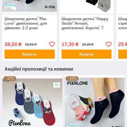
Шкарпетки дитячі "Pier
Шкарпетки дитячі "Happy
Шкар
Lone" демісезонні, для
Socks" Armani,
стре
дівчинки. 1-2 роки
демісезонні. Короткі. 7
хлоп
років
висо
28,50
17,30
25
₴
₴
33,50 ₴
20,30 ₴
Купити
Купити
Акційні пропозиції та новинки
–15%
–15%