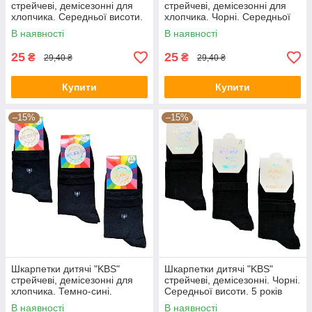
стрейчеві, демісезонні для
стрейчеві, демісезонні для
хлопчика. Середньої висоти.
хлопчика. Чорні. Середньої
5 років
висоти. 5 років
В наявності
В наявності
25
25
₴
₴
29,40 ₴
29,40 ₴
Купити
Купити
–15%
–15%
Шкарпетки дитячі "KBS"
Шкарпетки дитячі "KBS"
стрейчеві, демісезонні для
стрейчеві, демісезонні. Чорні.
хлопчика. Темно-сині.
Середньої висоти. 5 років
Середньої висоти. 5 років
В наявності
В наявності