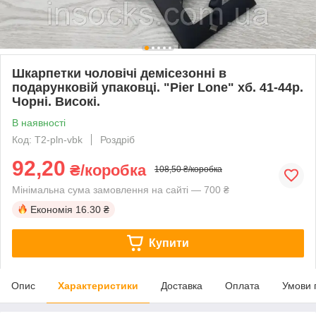
Шкарпетки чоловічі демісезонні в
подарунковій упаковці. "Pier Lone" хб. 41-44р.
Чорні. Високі.
В наявності
Код: T2-pln-vbk
Роздріб
92,20
₴/коробка
108,50 ₴/коробка
Мінімальна сума замовлення на сайті — 700 ₴
Економія
16.30 ₴
Купити
Опис
Характеристики
Доставка
Оплата
Умови 