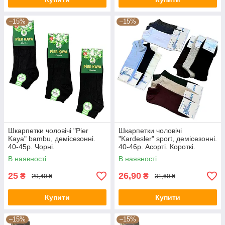
–15%
–15%
Шкарпетки чоловічі "Pier
Шкарпетки чоловічі
Kaya" bambu, демісезонні.
"Kardesler" sport, демісезонні.
40-45р. Чорні.
40-46р. Асорті. Короткі.
В наявності
В наявності
25
26,90
₴
₴
29,40 ₴
31,60 ₴
Купити
Купити
–15%
–15%