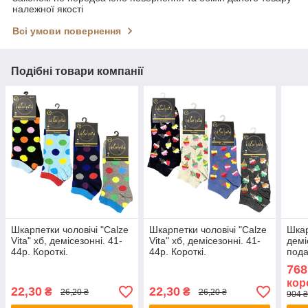
належної якості
Всі умови повернення
Подібні товари компанії
Шкарпетки чоловічі "Calze
Шкарпетки чоловічі "Calze
Шкар
Vita" хб, демісезонні. 41-
Vita" хб, демісезонні. 41-
демі
44р. Короткі.
44р. Короткі.
пода
упак
768
Lone
кор
22,30
22,30
₴
₴
26,20 ₴
26,20 ₴
904 ₴