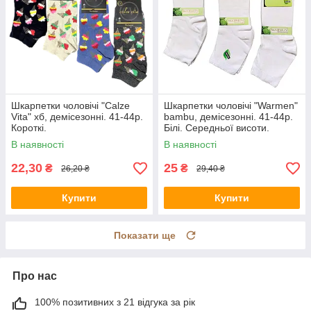
Шкарпетки чоловічі "Calze
Шкарпетки чоловічі "Warmen"
Vita" хб, демісезонні. 41-44р.
bambu, демісезонні. 41-44р.
Короткі.
Білі. Середньої висоти.
В наявності
В наявності
22,30
25
₴
₴
26,20 ₴
29,40 ₴
Купити
Купити
Показати ще
Про нас
100% позитивних з 21 відгука за рік