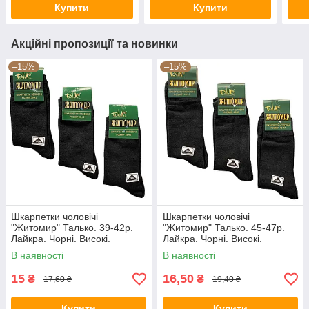
Купити
Купити
Акційні пропозиції та новинки
–15%
–15%
Шкарпетки чоловічі
Шкарпетки чоловічі
"Житомир" Талько. 39-42р.
"Житомир" Талько. 45-47р.
Лайкра. Чорні. Високі.
Лайкра. Чорні. Високі.
Демісезонні.
Демісезонні.
В наявності
В наявності
15
16,50
₴
₴
17,60 ₴
19,40 ₴
Купити
Купити