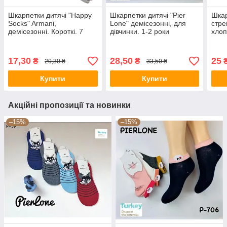
Шкарпетки дитячі "Happy
Шкарпетки дитячі "Pier
Шкар
Socks" Armani,
Lone" демісезонні, для
стре
демісезонні. Короткі. 7
дівчинки. 1-2 роки
хлоп
років
висо
17,30
28,50
25
₴
₴
20,30 ₴
33,50 ₴
Купити
Купити
Акційні пропозиції та новинки
–15%
–15%