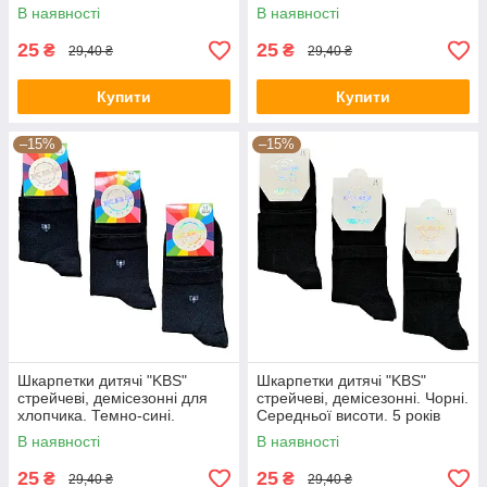
5 років
висоти. 5 років
В наявності
В наявності
25
25
₴
₴
29,40 ₴
29,40 ₴
Купити
Купити
–15%
–15%
Шкарпетки дитячі "KBS"
Шкарпетки дитячі "KBS"
стрейчеві, демісезонні для
стрейчеві, демісезонні. Чорні.
хлопчика. Темно-сині.
Середньої висоти. 5 років
Середньої висоти. 5 років
В наявності
В наявності
25
25
₴
₴
29,40 ₴
29,40 ₴