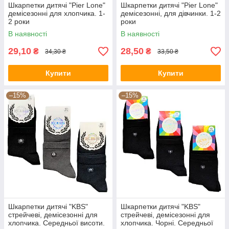
Шкарпетки дитячі "Pier Lone"
Шкарпетки дитячі "Pier Lone"
демісезонні для хлопчика. 1-
демісезонні, для дівчинки. 1-2
2 роки
роки
В наявності
В наявності
29,10
28,50
₴
₴
34,30 ₴
33,50 ₴
Купити
Купити
–15%
–15%
Шкарпетки дитячі "KBS"
Шкарпетки дитячі "KBS"
стрейчеві, демісезонні для
стрейчеві, демісезонні для
хлопчика. Середньої висоти.
хлопчика. Чорні. Середньої