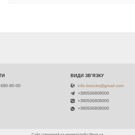
info.insocks@gmail.com
 680-80-00
+380506808000
+380506808000
+380506808000
Сайт створений на маркетплейсі
Prom.ua