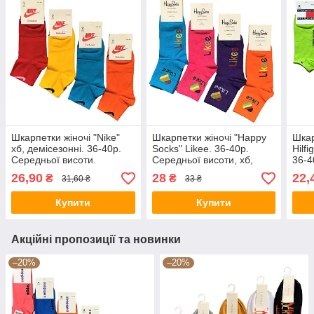
Шкарпетки жіночі "Nike"
Шкарпетки жіночі "Happy
Шкар
хб, демісезонні. 36-40р.
Socks" Likee. 36-40р.
Hilfi
Середньої висоти.
Середньої висоти, хб,
36-4
демісезонні.
26,90
28
22,
₴
₴
31,60 ₴
33 ₴
Купити
Купити
Акційні пропозиції та новинки
–20%
–20%