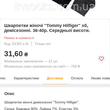
Шкарпетки жіночі "Tommy Hilfiger" хб,
демісезонні. 36-40р. Середньої висоти.
Немає в наявності
Код: D1SO-s-th
Тільки опт
31,60
₴
Мінімальне замовлення — 12 шт.
Мінімальна сума замовлення на сайті — 700 ₴
пис
Характеристики
Доставка
Оплата
Умови пове
Опис
Шкарпетки жіночі демісезонні "Tommy Hilfiger".
Склад: Бавовна 90%, Лайкра 7%, Еластан 3%.