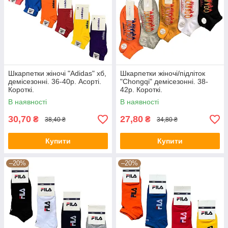
Шкарпетки жіночі "Adidas" хб,
Шкарпетки жіночі/підліток
демісезонні. 36-40р. Асорті.
"Chongqi" демісезонні. 38-
Короткі.
42р. Короткі.
В наявності
В наявності
30,70
27,80
₴
₴
38,40 ₴
34,80 ₴
Купити
Купити
–20%
–20%