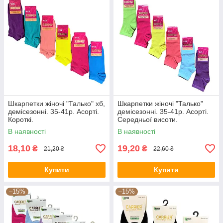
Шкарпетки жіночі "Талько" хб,
Шкарпетки жіночі "Талько"
демісезонні. 35-41р. Асорті.
демісезонні. 35-41р. Асорті.
Короткі.
Середньої висоти.
В наявності
В наявності
18,10
19,20
₴
₴
21,20 ₴
22,60 ₴
Купити
Купити
–15%
–15%