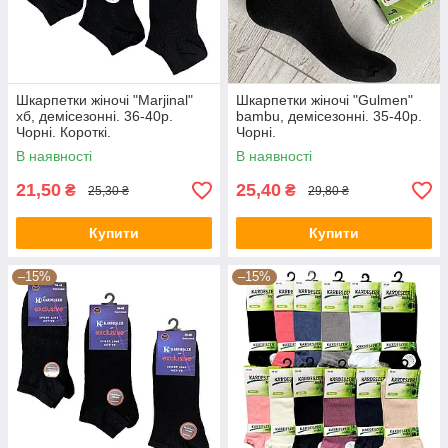
Шкарпетки жіночі "Marjinal"
Шкарпетки жіночі "Gulmen"
хб, демісезонні. 36-40р.
bambu, демісезонні. 35-40р.
Чорні. Короткі.
Чорні.
В наявності
В наявності
21,50
25,40
₴
₴
25,30 ₴
29,80 ₴
Купити
Купити
–15%
–15%