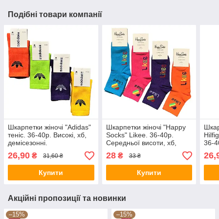
Подібні товари компанії
Шкарпетки жіночі "Adidas"
Шкарпетки жіночі "Happy
Шкар
теніс. 36-40р. Високі, хб,
Socks" Likee. 36-40р.
Hilfi
демісезонні.
Середньої висоти, хб,
36-4
демісезонні.
26,90
28
26,
₴
₴
31,60 ₴
33 ₴
Купити
Купити
Акційні пропозиції та новинки
–15%
–15%