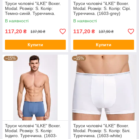
Труси чоловічі "iLKE" Boxer.
Труси чоловічі "iLKE" Boxer.
Modal. Розмір: S. Колір:
Modal. Розмір: S. Колір: Сірі.
Темно-синій. Туреччина.
Туреччина. (1603-grey)
(1603-dblue)
В наявності
В наявності
117,20
117,20
₴
₴
137,90 ₴
137,90 ₴
Купити
Купити
–15%
–15%
Труси чоловічі "iLKE" Boxer.
Труси чоловічі "iLKE" Boxer.
Modal. Розмір: S. Колір:
Modal. Розмір: S. Колір: Білі.
Індиго. Туреччина. (1603-
Туреччина. (1603-white)