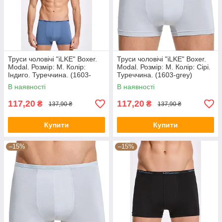
Труси чоловічі "iLKE" Boxer.
Труси чоловічі "iLKE" Boxer.
Modal. Розмір: M. Колір:
Modal. Розмір: M. Колір: Сірі.
Індиго. Туреччина. (1603-
Туреччина. (1603-grey)
indigo)
В наявності
В наявності
117,20
117,20
₴
₴
137,90 ₴
137,90 ₴
Купити
Купити
–15%
–15%