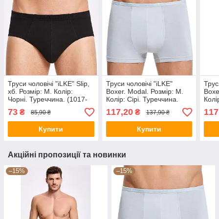
Труси чоловічі "iLKE" Slip,
Труси чоловічі "iLKE"
Трус
хб. Розмір: M. Колір:
Boxer. Modal. Розмір: M.
Boxe
Чорні. Туреччина. (1017-
Колір: Сірі. Туреччина.
Колі
black)
(1603-grey)
Туре
73
117,20
117
₴
₴
85,90 ₴
137,90 ₴
Купити
Купити
Акційні пропозиції та новинки
–15%
–15%