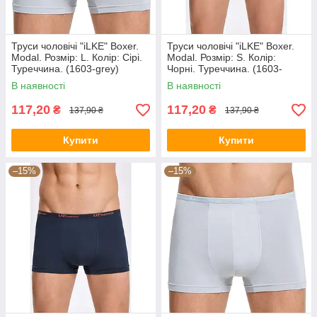
Труси чоловічі "iLKE" Boxer.
Труси чоловічі "iLKE" Boxer.
Modal. Розмір: L. Колір: Сірі.
Modal. Розмір: S. Колір:
Туреччина. (1603-grey)
Чорні. Туреччина. (1603-
black)
В наявності
В наявності
117,20
117,20
₴
₴
137,90 ₴
137,90 ₴
Купити
Купити
–15%
–15%