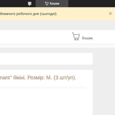
Кошик
ближчого робочого дня (сьогодні).
Кошик
ant" бікіні. Розмір: M. (3 шт/уп).