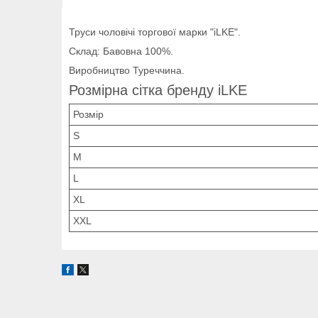
Труси чоловічі торгової марки "iLKE".
Склад: Бавовна 100%.
Виробництво Туреччина.
Розмірна сітка бренду iLKE
Розмір
S
M
L
XL
XXL