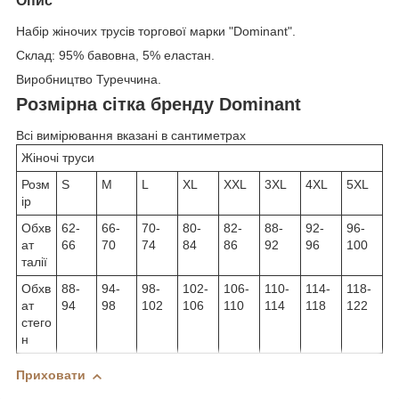
Опис
Набір жіночих трусів торгової марки "Dominant".
Склад: 95% бавовна, 5% еластан.
Виробництво Туреччина.
Розмірна сітка бренду Dominant
Всі вимірювання вказані в сантиметрах
Жіночі труси
Розм
S
M
L
XL
XXL
3XL
4XL
5XL
ір
Обхв
62-
66-
70-
80-
82-
88-
92-
96-
ат
66
70
74
84
86
92
96
100
талії
Обхв
88-
94-
98-
102-
106-
110-
114-
118-
ат
94
98
102
106
110
114
118
122
стего
н
Приховати