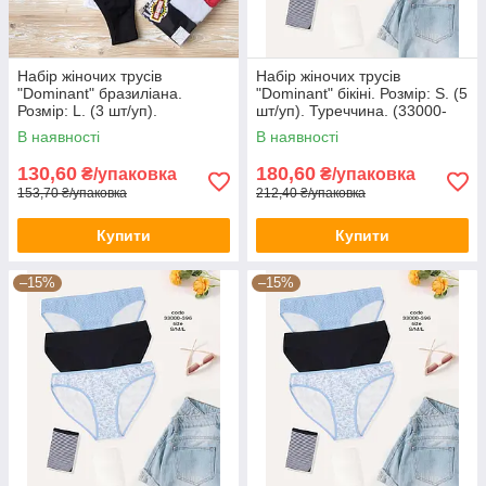
Набір жіночих трусів
Набір жіночих трусів
"Dominant" бразиліана.
"Dominant" бікіні. Розмір: S. (5
Розмір: L. (3 шт/уп).
шт/уп). Туреччина. (33000-
Туреччина. (39150-1)
396)
В наявності
В наявності
130,60
180,60
₴/упаковка
₴/упаковка
153,70 ₴/упаковка
212,40 ₴/упаковка
Купити
Купити
–15%
–15%