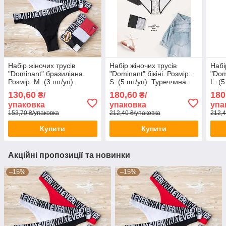
Набір жіночих трусів
Набір жіночих трусів
Набі
"Dominant" бразиліана.
"Dominant" бікіні. Розмір:
"Dom
Розмір: M. (3 шт/уп).
S. (5 шт/уп). Туреччина.
L. (
Туреччина. (39150-1)
(33000-418)
(330
130,60
180,60
180
₴/
₴/
упаковка
упаковка
упа
153,70 ₴/упаковка
212,40 ₴/упаковка
212,4
Купити
Купити
Акційні пропозиції та новинки
–15%
–15%