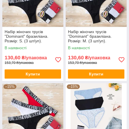
Набір жіночих трусів
Набір жіночих трусів
"Dominant" бразиліана.
"Dominant" бразиліана.
Розмір: S. (3 шт/уп).
Розмір: M. (3 шт/уп).
Туреччина. (39150-1)
Туреччина. (39150-1)
В наявності
В наявності
130,60
130,60
₴/упаковка
₴/упаковка
153,70 ₴/упаковка
153,70 ₴/упаковка
Купити
Купити
–15%
–15%