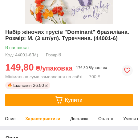
Набір жіночих трусів "Dominant" бразиліана.
Розмір: M. (3 шт/уп). Туреччина. (44001-6)
В наявності
Код: 44001-6(M)
Роздріб
149,80
₴/упаковка
176,30 ₴/упаковка
Мінімальна сума замовлення на сайті — 700 ₴
Економія
26.50 ₴
Купити
Опис
Характеристики
Доставка
Оплата
Умови 