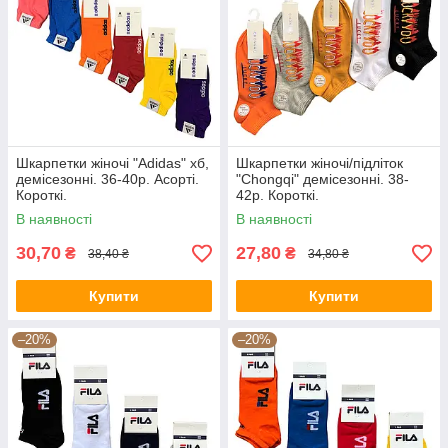
Шкарпетки жіночі "Adidas" хб,
Шкарпетки жіночі/підліток
демісезонні. 36-40р. Асорті.
"Chongqi" демісезонні. 38-
Короткі.
42р. Короткі.
В наявності
В наявності
30,70
27,80
₴
₴
38,40 ₴
34,80 ₴
Купити
Купити
–20%
–20%