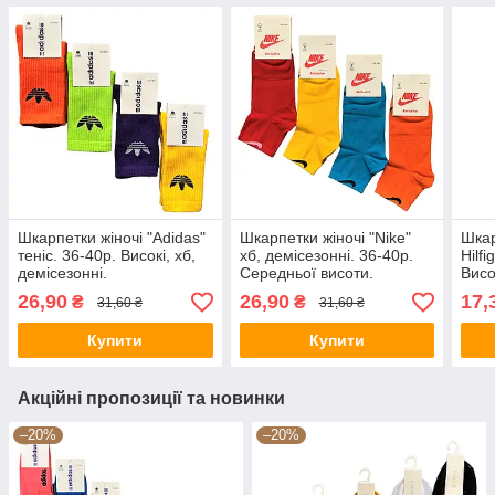
Шкарпетки жіночі "Adidas"
Шкарпетки жіночі "Nike"
Шкар
теніс. 36-40р. Високі, хб,
хб, демісезонні. 36-40р.
Hilfi
демісезонні.
Середньої висоти.
Висо
26,90
26,90
17,
₴
₴
31,60 ₴
31,60 ₴
Купити
Купити
Акційні пропозиції та новинки
–20%
–20%