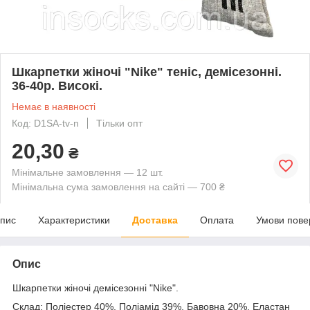
Шкарпетки жіночі "Nike" теніс, демісезонні.
36-40р. Високі.
Немає в наявності
Код: D1SA-tv-n
Тільки опт
20,30
₴
Мінімальне замовлення — 12 шт.
Мінімальна сума замовлення на сайті — 700 ₴
пис
Характеристики
Доставка
Оплата
Умови пове
Опис
Шкарпетки жіночі демісезонні "Nike".
Склад: Поліестер 40%, Поліамід 39%, Бавовна 20%, Еластан