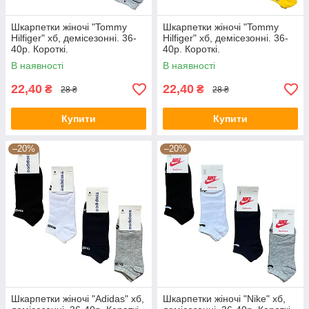
Шкарпетки жіночі "Tommy
Шкарпетки жіночі "Tommy
Hilfiger" хб, демісезонні. 36-
Hilfiger" хб, демісезонні. 36-
40р. Короткі.
40р. Короткі.
В наявності
В наявності
22,40
22,40
₴
₴
28 ₴
28 ₴
Купити
Купити
–20%
–20%
Шкарпетки жіночі "Adidas" хб,
Шкарпетки жіночі "Nike" хб,