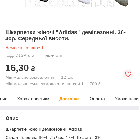
Шкарпетки жіночі "Adidas" демісезонні. 36-
40р. Середньої висоти.
Немає в наявності
Код: D1SA-s-a
Тільки опт
16,30
₴
Мінімальне замовлення — 12 шт.
Мінімальна сума замовлення на сайті — 700 ₴
пис
Характеристики
Доставка
Оплата
Умови пове
Опис
Шкарпетки жіночі демісезонні "Adidas".
Склад: Бавовна 80%, Лайкра 17%, Еластан 3%.