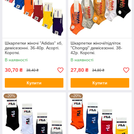
Шкарпетки жіночі "Adidas" хб,
Шкарпетки жіночі/підліток
демісезонні. 36-40р. Асорті.
"Chongqi" демісезонні. 38-
Короткі.
42р. Короткі.
В наявності
В наявності
30,70
27,80
₴
₴
38,40 ₴
34,80 ₴
Купити
Купити
–20%
–20%