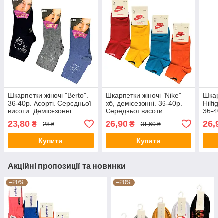
Шкарпетки жіночі "Berto".
Шкарпетки жіночі "Nike"
Шкар
36-40р. Асорті. Середньої
хб, демісезонні. 36-40р.
Hilfi
висоти. Демісезонні.
Середньої висоти.
36-4
23,80
26,90
26,
₴
₴
28 ₴
31,60 ₴
Купити
Купити
Акційні пропозиції та новинки
–20%
–20%