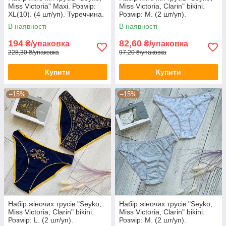
Miss Victoria" Maxi. Розмір:
Miss Victoria, Clarin" bikini.
XL(10). (4 шт/уп). Туреччина.
Розмір: M. (2 шт/уп).
(38734-XL)
Туреччина. (CN-127-M)
В наявності
В наявності
194
82,60
₴/упаковка
₴/упаковка
228,30 ₴/упаковка
97,20 ₴/упаковка
Купити
Купити
–15%
–15%
Набір жіночих трусів "Seyko,
Набір жіночих трусів "Seyko,
Miss Victoria, Clarin" bikini.
Miss Victoria, Clarin" bikini.
Розмір: L. (2 шт/уп).
Розмір: M. (2 шт/уп).