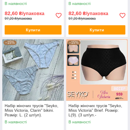
Туреччина. (CN-127-L)
Туреччина. (CN-129-M)
В наявності
В наявності
82,60
82,60
₴/упаковка
₴/упаковка
97,20 ₴/упаковка
97,20 ₴/упаковка
Купити
Купити
–15%
–15%
Набір жіночих трусів "Seyko,
Набір жіночих трусів "Seyko,
Miss Victoria, Clarin" bikini.
Miss Victoria" Brief. Розмір:
Розмір: L. (2 шт/уп).
L(9). (3 шт/уп.-
Туреччина. (CN-129-L)
чорний,білий,беж).
В наявності
В наявності
Туреччина.