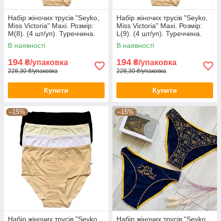
Набір жіночих трусів "Seyko,
Набір жіночих трусів "Seyko,
Miss Victoria" Maxi. Розмір:
Miss Victoria" Maxi. Розмір:
M(8). (4 шт/уп). Туреччина.
L(9). (4 шт/уп). Туреччина.
(38734-M)
(38734-L)
В наявності
В наявності
194
194
₴/упаковка
₴/упаковка
228,30 ₴/упаковка
228,30 ₴/упаковка
Купити
Купити
–15%
–15%
Набір жіночих трусів "Seyko,
Набір жіночих трусів "Seyko,