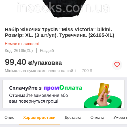
Набір жіночих трусів "Miss Victoria" bikini.
Розмір: XL. (3 шт/уп). Туреччина. (26165-XL)
Немає в наявності
Код: 26165(XL)
Роздріб
99,40
₴/упаковка
Мінімальна сума замовлення на сайті — 700 ₴
Опис
Характеристики
Доставка
Оплата
Умови 