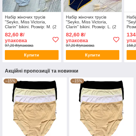
Набір жіночих трусів
Набір жіночих трусів
Набі
"Seyko, Miss Victoria,
"Seyko, Miss Victoria,
"Seyk
Clarin" bikini. Розмір: M. (2
Clarin" bikini. Розмір: L. (2
Розм
шт/уп). Туреччина. (CN-
шт/уп). Туреччина. (CN-
чорн
82,60
82,60
134
₴/
₴/
129-M)
127-L)
Туре
упаковка
упаковка
упа
97,20 ₴/упаковка
97,20 ₴/упаковка
158,2
Купити
Купити
Акційні пропозиції та новинки
–15%
–15%