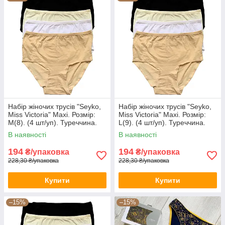
Набір жіночих трусів "Seyko,
Набір жіночих трусів "Seyko,
Miss Victoria" Maxi. Розмір:
Miss Victoria" Maxi. Розмір:
M(8). (4 шт/уп). Туреччина.
L(9). (4 шт/уп). Туреччина.
(38734-M)
(38734-L)
В наявності
В наявності
194
194
₴/упаковка
₴/упаковка
228,30 ₴/упаковка
228,30 ₴/упаковка
Купити
Купити
–15%
–15%