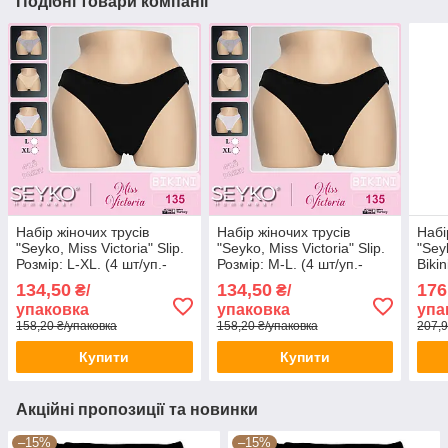
Подібні товари компанії
Набір жіночих трусів
Набір жіночих трусів
Набі
"Seyko, Miss Victoria" Slip.
"Seyko, Miss Victoria" Slip.
"Sey
Розмір: L-XL. (4 шт/уп.-
Розмір: M-L. (4 шт/уп.-
Bikin
чорний,білий,сірий,беж).
чорний,білий,сірий,беж).
уп.-
134,50
134,50
176
₴/
₴/
Туреччина.
Туреччина.
чорн
упаковка
упаковка
упа
Туре
158,20 ₴/упаковка
158,20 ₴/упаковка
207,9
Купити
Купити
Акційні пропозиції та новинки
–15%
–15%