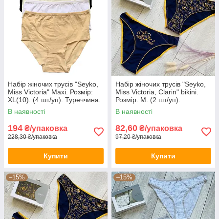
Набір жіночих трусів "Seyko,
Набір жіночих трусів "Seyko,
Miss Victoria" Maxi. Розмір:
Miss Victoria, Clarin" bikini.
XL(10). (4 шт/уп). Туреччина.
Розмір: M. (2 шт/уп).
(38734-XL)
Туреччина. (CN-127-M)
В наявності
В наявності
194
82,60
₴/упаковка
₴/упаковка
228,30 ₴/упаковка
97,20 ₴/упаковка
Купити
Купити
–15%
–15%