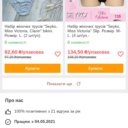
Набір жіночих трусів "Seyko,
Набір жіночих трусів "Seyko,
Miss Victoria, Clarin" bikini.
Miss Victoria" Slip. Розмір: M-
Розмір: L. (2 шт/уп).
L. (4 шт/уп.-
Туреччина. (CN-129-L)
чорний,білий,сірий,беж).
В наявності
В наявності
Туреччина.
82,60
134,50
₴/упаковка
₴/упаковка
97,20 ₴/упаковка
158,20 ₴/упаковка
Купити
Купити
Показати ще
Про нас
100% позитивних з 21 відгука за рік
Працює з 04.05.2021