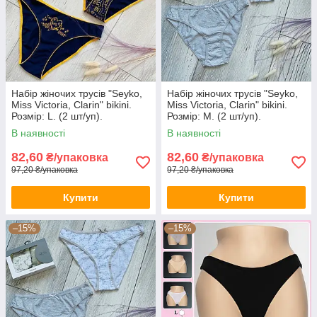
Набір жіночих трусів "Seyko,
Набір жіночих трусів "Seyko,
Miss Victoria, Clarin" bikini.
Miss Victoria, Clarin" bikini.
Розмір: L. (2 шт/уп).
Розмір: M. (2 шт/уп).
Туреччина. (CN-127-L)
Туреччина. (CN-129-M)
В наявності
В наявності
82,60
82,60
₴/упаковка
₴/упаковка
97,20 ₴/упаковка
97,20 ₴/упаковка
Купити
Купити
–15%
–15%