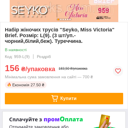
Набір жіночих трусів "Seyko, Miss Victoria"
Brief. Розмір: L(9). (3 шт/уп.-
чорний,білий,беж). Туреччина.
В наявності
Код: 959-L(9)
Роздріб
156
₴/упаковка
183,50 ₴/упаковка
Мінімальна сума замовлення на сайті — 700 ₴
Економія
27.50 ₴
Купити