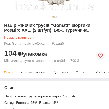
Набір жіночих трусів "Gomati" шортики.
Розмір: XXL. (2 шт/уп). Беж. Туреччина.
Немає в наявності
Код: Gomati-psbr-bie(XXL)
Роздріб
104
₴/упаковка
Мінімальна сума замовлення на сайті — 700 ₴
Опис
Характеристики
Доставка
Оплата
Умови п
Опис
Набір жіночих трусів торгової марки "Gomati".
Склад: Бавовна 95%, Еластан 5%.