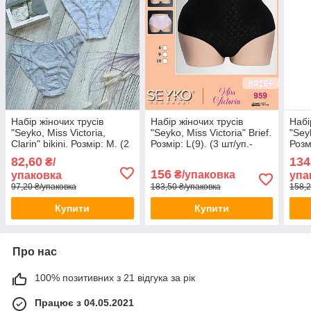
Набір жіночих трусів
Набір жіночих трусів
Набі
"Seyko, Miss Victoria,
"Seyko, Miss Victoria" Brief.
"Seyk
Clarin" bikini. Розмір: M. (2
Розмір: L(9). (3 шт/уп.-
Розм
шт/уп). Туреччина. (CN-
чорний,білий,беж).
чорн
82,60
134
₴/
129-M)
Туреччина.
Туре
156
₴/упаковка
упаковка
упа
97,20 ₴/упаковка
183,50 ₴/упаковка
158,2
Купити
Купити
Про нас
100% позитивних з 21 відгука за рік
Працює з 04.05.2021