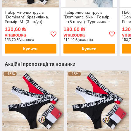
Набір жіночих трусів
Набір жіночих трусів
Набі
"Dominant" бразиліана.
"Dominant" бікіні. Розмір:
"Dom
Розмір: M. (3 шт/уп).
L. (5 шт/уп). Туреччина.
Розм
Туреччина. (39150-1)
(33000-396)
Туре
130,60
180,60
130
₴/
₴/
упаковка
упаковка
упа
153,70 ₴/упаковка
212,40 ₴/упаковка
153,7
Купити
Купити
Акційні пропозиції та новинки
–15%
–15%