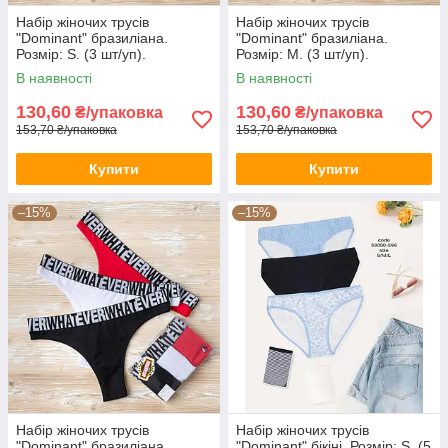
Набір жіночих трусів
Набір жіночих трусів
"Dominant" бразиліана.
"Dominant" бразиліана.
Розмір: S. (3 шт/уп).
Розмір: M. (3 шт/уп).
Туреччина. (39150-1)
Туреччина. (39150-1)
В наявності
В наявності
130,60
130,60
₴/упаковка
₴/упаковка
153,70 ₴/упаковка
153,70 ₴/упаковка
Купити
Купити
–15%
–15%
Набір жіночих трусів
Набір жіночих трусів
"Dominant" бразиліана.
"Dominant" бікіні. Розмір: S. (5