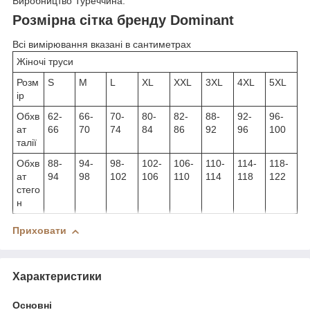
Виробництво Туреччина.
Розмірна сітка бренду Dominant
Всі вимірювання вказані в сантиметрах
Жіночі труси
Розм
S
M
L
XL
XXL
3XL
4XL
5XL
ір
Обхв
62-
66-
70-
80-
82-
88-
92-
96-
ат
66
70
74
84
86
92
96
100
талії
Обхв
88-
94-
98-
102-
106-
110-
114-
118-
ат
94
98
102
106
110
114
118
122
стего
н
Приховати
Характеристики
Основні