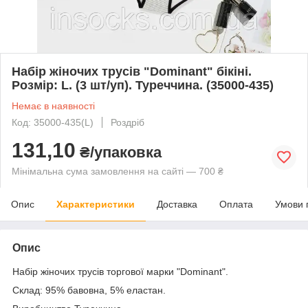
Набір жіночих трусів "Dominant" бікіні.
Розмір: L. (3 шт/уп). Туреччина. (35000-435)
Немає в наявності
Код: 35000-435(L)
Роздріб
131,10
₴/упаковка
Мінімальна сума замовлення на сайті — 700 ₴
Опис
Характеристики
Доставка
Оплата
Умови 
Опис
Набір жіночих трусів торгової марки "Dominant".
Склад: 95% бавовна, 5% еластан.