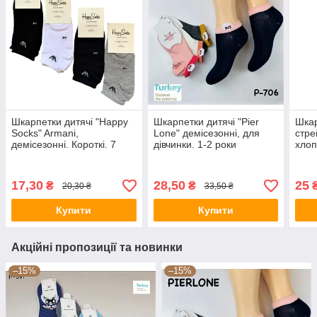
Шкарпетки дитячі "Happy
Шкарпетки дитячі "Pier
Шкар
Socks" Armani,
Lone" демісезонні, для
стре
демісезонні. Короткі. 7
дівчинки. 1-2 роки
хлоп
років
висо
17,30
28,50
25
₴
₴
20,30 ₴
33,50 ₴
Купити
Купити
Акційні пропозиції та новинки
–15%
–15%