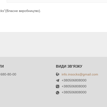
cks"(Власне виробництво).
info.insocks@gmail.com
 680-80-00
+380506808000
+380506808000
+380506808000