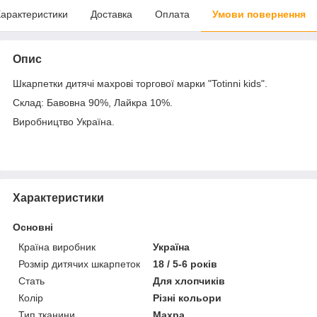
арактеристики
Доставка
Оплата
Умови повернення
Опис
Шкарпетки дитячі махрові торгової марки "Totinni kids".
Склад: Бавовна 90%, Лайкра 10%.
Виробництво Україна.
Характеристики
Основні
Країна виробник
Україна
Розмір дитячих шкарпеток
18 / 5-6 років
Стать
Для хлопчиків
Колір
Різні кольори
Тип тканини
Махра