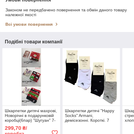
Законом не передбачено повернення та обмін даного товару
належної якості
Всі умови повернення
Подібні товари компанії
Шкарпетки дитячі махрові,
Шкарпетки дитячі "Happy
Шкар
Новорічні в подарунковій
Socks" Armani,
стре
коробці(6пар) "Шугуан" 7-
демісезонні. Короткі. 7
хлоп
9 років.
років
висо
299,70
₴/
коробка