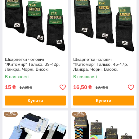
Шкарпетки чоловічі
Шкарпетки чоловічі
"Житомир" Талько. 39-42р.
"Житомир" Талько. 45-47р.
Лайкра. Чорні. Високі.
Лайкра. Чорні. Високі.
Демісезонні.
Демісезонні.
В наявності
В наявності
15
16,50
₴
₴
17,60 ₴
19,40 ₴
Купити
Купити
–15%
–15%