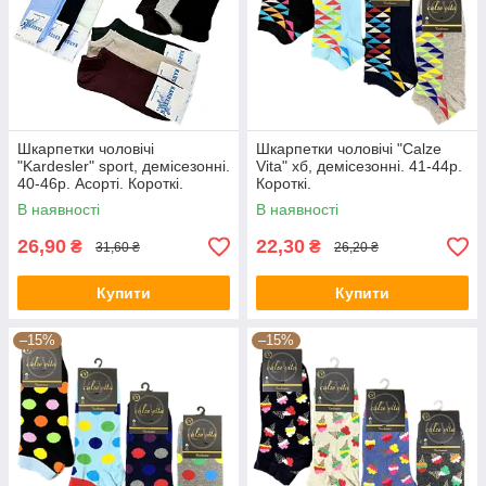
Шкарпетки чоловічі
Шкарпетки чоловічі "Calze
"Kardesler" sport, демісезонні.
Vita" хб, демісезонні. 41-44р.
40-46р. Асорті. Короткі.
Короткі.
В наявності
В наявності
26,90
22,30
₴
₴
31,60 ₴
26,20 ₴
Купити
Купити
–15%
–15%