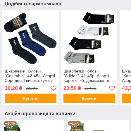
Подібні товари компанії
Шкарпетки чоловічі
Шкарпетки чоловічі
Шкар
"Columbia". 42-45р. Асорті.
"Adidas". 41-45р. Асорті.
"Kar
Середньої висоти, гумка,
Короткі, хб, демісезонні.
Асор
демісезонні.
Демі
19,20
23,50
43,
₴
₴
22,60 ₴
29,40 ₴
Купити
Купити
Акційні пропозиції та новинки
–15%
–15%