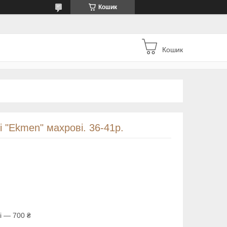
Кошик
Кошик
і "Ekmen" махрові. 36-41р.
і — 700 ₴