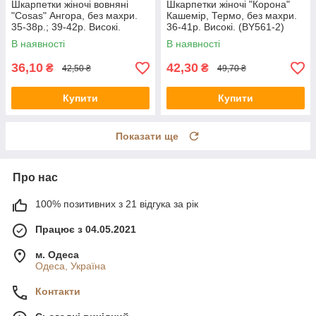
Шкарпетки жіночі вовняні
Шкарпетки жіночі "Корона"
"Cosas" Ангора, без махри.
Кашемір, Термо, без махри.
35-38р.; 39-42р. Високі.
36-41р. Високі. (BY561-2)
(BDP-25)
В наявності
В наявності
36,10
42,30
₴
₴
42,50 ₴
49,70 ₴
Купити
Купити
Показати ще
Про нас
100% позитивних з 21 відгука за рік
Працює з 04.05.2021
м. Одеса
Одеса, Україна
Контакти