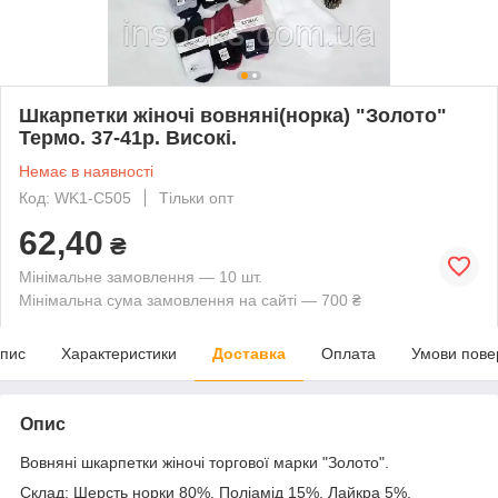
Шкарпетки жіночі вовняні(норка) "Золото"
Термо. 37-41р. Високі.
Немає в наявності
Код: WK1-C505
Тільки опт
62,40
₴
Мінімальне замовлення — 10 шт.
Мінімальна сума замовлення на сайті — 700 ₴
пис
Характеристики
Доставка
Оплата
Умови пове
Опис
Вовняні шкарпетки жіночі торгової марки "Золото".
Склад: Шерсть норки 80%, Поліамід 15%, Лайкра 5%.