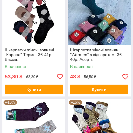
Шкарпетки жіночі вовняні
Шкарпетки жіночі вовняні
"Корона" Термо. 36-41р.
"Warmen" з відворотом. 36-
Високі.
40р. Асорті.
В наявності
В наявності
53,80
48
₴
₴
63,30 ₴
56,50 ₴
Купити
Купити
–15%
–15%