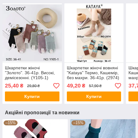
Шкарпетки жіночі
Шкарпетки жіночі вовняні
Шкар
"Золото". 36-41р. Високі,
"Kataya" Термо, Кашемір,
Каше
демісезонні. (Y105-1)
без махри. 36-41р. (2974)
махр
(WK
25,40
49,20
37,
₴
₴
29,80 ₴
57,90 ₴
Купити
Купити
Акційні пропозиції та новинки
–15%
–15%