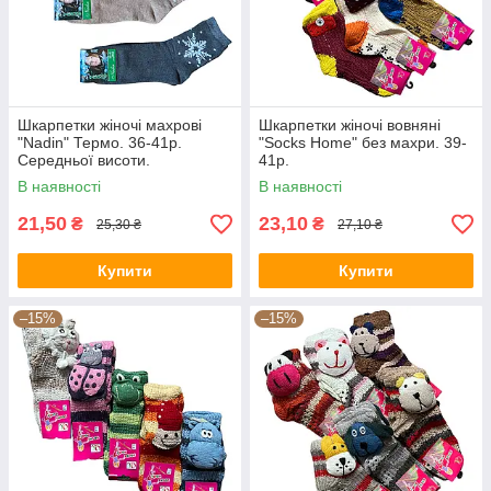
Шкарпетки жіночі махрові
Шкарпетки жіночі вовняні
"Nadin" Термо. 36-41р.
"Socks Home" без махри. 39-
Середньої висоти.
41р.
В наявності
В наявності
21,50
23,10
₴
₴
25,30 ₴
27,10 ₴
Купити
Купити
–15%
–15%