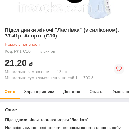
Підслідники жіночі "Ластівка" (з силіконом).
37-41р. Асорті. (C10)
Немає в наявності
Код: PK1-C10
Тільки опт
21,20
₴
Мінімальне замовлення — 12 шт.
Мінімальна сума замовлення на сайті — 700 ₴
Опис
Характеристики
Доставка
Оплата
Умови п
Опис
Підслідники жіночі торгової марки "Ластівка".
Наявність силіконової стрічки перешкоджає ковзанню виробу