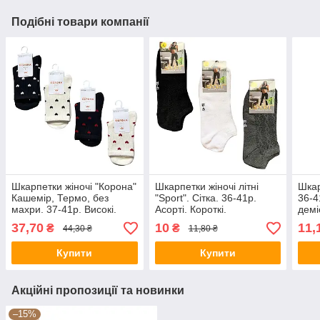
Подібні товари компанії
Шкарпетки жіночі "Корона"
Шкарпетки жіночі літні
Шкар
Кашемір, Термо, без
"Sport". Сітка. 36-41р.
36-4
махри. 37-41р. Високі.
Асорті. Короткі.
демі
(WK1-BY733-9)
37,70
10
11,
₴
₴
44,30 ₴
11,80 ₴
Купити
Купити
Акційні пропозиції та новинки
–15%