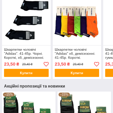
Шкарпетки чоловічі
Шкарпетки чоловічі
Шкар
"Adidas". 41-45р. Чорні.
"Adidas" хб, демісезонні.
41-45
Короткі, хб, демісезонні.
41-45р. Короткі.
гумк
23,50
23,50
25,
₴
₴
29,40 ₴
29,40 ₴
Купити
Купити
Акційні пропозиції та новинки
–15%
–15%