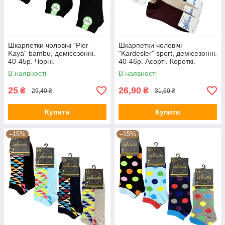
Шкарпетки чоловічі "Pier
Шкарпетки чоловічі
Kaya" bambu, демісезонні.
"Kardesler" sport, демісезонні.
40-45р. Чорні.
40-46р. Асорті. Короткі.
В наявності
В наявності
25
26,90
₴
₴
29,40 ₴
31,60 ₴
Купити
Купити
–15%
–15%