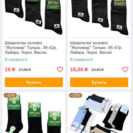
Шкарпетки чоловічі
Шкарпетки чоловічі
"Житомир" Талько. 39-42р.
"Житомир" Талько. 45-47р.
Лайкра. Чорні. Високі.
Лайкра. Чорні. Високі.
Демісезонні.
Демісезонні.
В наявності
В наявності
15
16,50
₴
₴
17,60 ₴
19,40 ₴
Купити
Купити
–15%
–15%