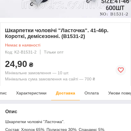
Шкарпетки чоловічі "Ласточка". 41-46р.
Короткі, демісезонні. (B1531-2)
Немає в наявності
Код: K2-B1531-2
Тільки опт
24,90
₴
Мінімальне замовлення — 10 шт.
Мінімальна сума замовлення на сайті — 700 ₴
пис
Характеристики
Доставка
Оплата
Умови пове
Опис
Шкарпетки чоловічі "Ласточка".
Состав: Хлопок 65%, Полиэстер 30%, Спандекс 5%.