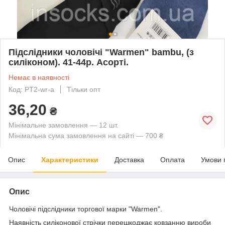
Підслідники чоловічі "Warmen" bambu, (з
силіконом). 41-44р. Асорті.
Немає в наявності
Код: PT2-wr-a
Тільки опт
36,20
₴
Мінімальне замовлення — 12 шт.
Мінімальна сума замовлення на сайті — 700 ₴
Опис
Характеристики
Доставка
Оплата
Умови 
Опис
Чоловічі підслідники торгової марки "Warmen".
Наявність силіконової стрічки перешкоджає ковзанню вироби