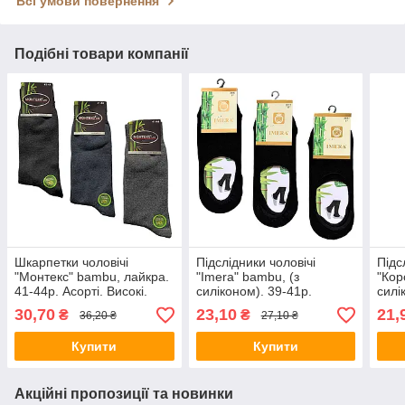
Всі умови повернення
Подібні товари компанії
Шкарпетки чоловічі
Підслідники чоловічі
Підс
"Монтекс" bambu, лайкра.
"Imera" bambu, (з
"Кор
41-44р. Асорті. Високі.
силіконом). 39-41р.
силі
Демісезонні.
Темно-сині.
(AY1
30,70
23,10
21,
₴
₴
36,20 ₴
27,10 ₴
Купити
Купити
Акційні пропозиції та новинки