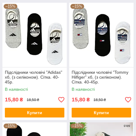
–15%
–15%
Підслідники чоловічі "Adidas"
Підслідники чоловічі "Tommy
хб, (з силіконом). Сітка. 40-
Hilfiger" хб, (з силіконом).
45р.
Сітка. 40-45р.
В наявності
В наявності
15,80
15,80
₴
₴
18,50 ₴
18,50 ₴
Купити
Купити
–15%
–15%