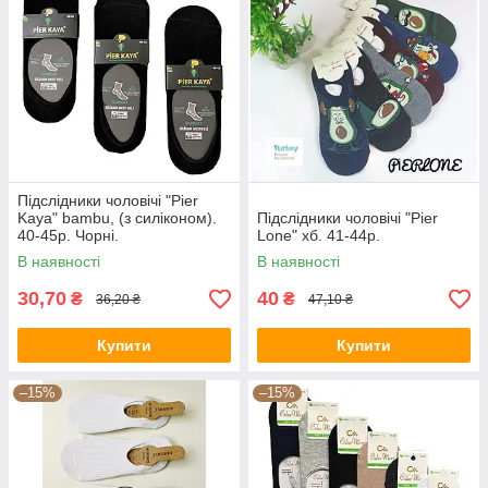
Підслідники чоловічі "Pier
Kaya" bambu, (з силіконом).
Підслідники чоловічі "Pier
40-45р. Чорні.
Lone" хб. 41-44р.
В наявності
В наявності
30,70
40
₴
₴
36,20 ₴
47,10 ₴
Купити
Купити
–15%
–15%