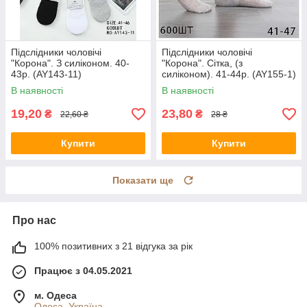
Підслідники чоловічі
Підслідники чоловічі
"Корона". З силіконом. 40-
"Корона". Сітка, (з
43р. (AY143-11)
силіконом). 41-44р. (AY155-1)
В наявності
В наявності
19,20
23,80
₴
₴
22,60 ₴
28 ₴
Купити
Купити
Показати ще
Про нас
100% позитивних з 21 відгука за рік
Працює з 04.05.2021
м. Одеса
Одеса, Україна