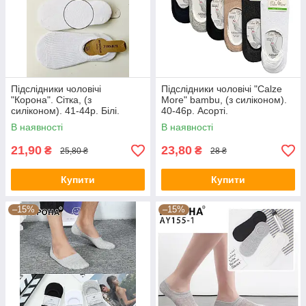
Підслідники чоловічі
Підслідники чоловічі "Calze
"Корона". Сітка, (з
More" bambu, (з силіконом).
силіконом). 41-44р. Білі.
40-46р. Асорті.
(AY109-3)
В наявності
В наявності
21,90
23,80
₴
₴
25,80 ₴
28 ₴
Купити
Купити
–15%
–15%