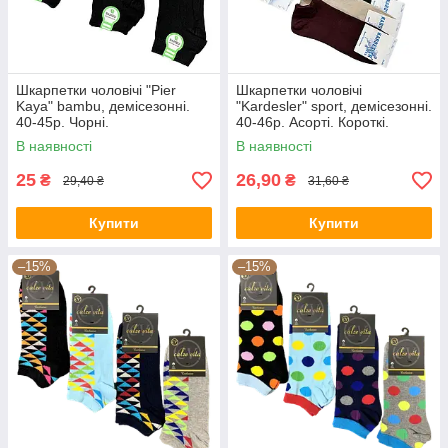
Шкарпетки чоловічі "Pier
Шкарпетки чоловічі
Kaya" bambu, демісезонні.
"Kardesler" sport, демісезонні.
40-45р. Чорні.
40-46р. Асорті. Короткі.
В наявності
В наявності
25
26,90
₴
₴
29,40 ₴
31,60 ₴
Купити
Купити
–15%
–15%