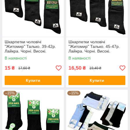
Шкарпетки чоловічі
Шкарпетки чоловічі
"Житомир" Талько. 39-42р.
"Житомир" Талько. 45-47р.
Лайкра. Чорні. Високі.
Лайкра. Чорні. Високі.
Демісезонні.
Демісезонні.
В наявності
В наявності
15
16,50
₴
₴
17,60 ₴
19,40 ₴
Купити
Купити
–15%
–15%