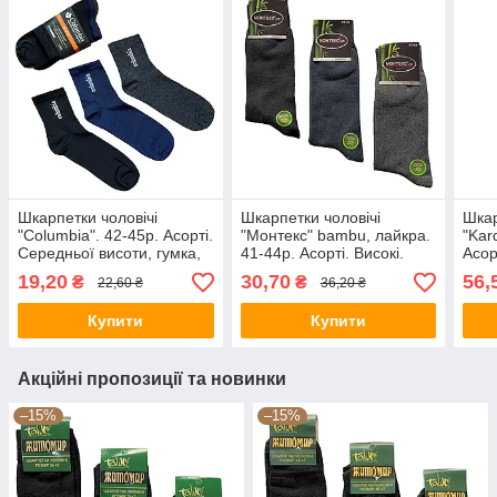
Шкарпетки чоловічі
Шкарпетки чоловічі
Шкар
"Columbia". 42-45р. Асорті.
"Монтекс" bambu, лайкра.
"Kar
Середньої висоти, гумка,
41-44р. Асорті. Високі.
Асор
демісезонні.
Демісезонні.
Демі
19,20
30,70
56,
₴
₴
22,60 ₴
36,20 ₴
Купити
Купити
Акційні пропозиції та новинки
–15%
–15%