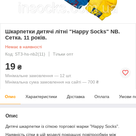
Шкарпетки дитячі літні "Happy Socks" NB.
Сетка. 11 років.
Немає в наявності
Код: ST3-hs-nb2(11)
Тільки опт
19
₴
Мінімальне замовлення — 12 шт.
Мінімальна сума замовлення на сайті — 700 ₴
Опис
Характеристики
Доставка
Оплата
Умови п
Опис
Дитячі шкарпетки із сіткою торгової марки "Happy Socks".
Наявність сітки в цій моделі покращує повітрообмін між