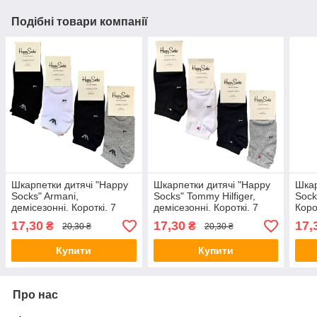
Подібні товари компанії
Шкарпетки дитячі "Happy
Шкарпетки дитячі "Happy
Шкар
Socks" Armani,
Socks" Tommy Hilfiger,
Sock
демісезонні. Короткі. 7
демісезонні. Короткі. 7
Коро
років
років
17,30
17,30
17,
₴
₴
20,30 ₴
20,30 ₴
Купити
Купити
Про нас