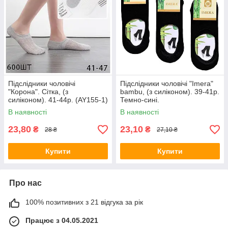
Підслідники чоловічі
Підслідники чоловічі "Imera"
"Корона". Сітка, (з
bambu, (з силіконом). 39-41р.
силіконом). 41-44р. (AY155-1)
Темно-сині.
В наявності
В наявності
23,80
23,10
₴
₴
28 ₴
27,10 ₴
Купити
Купити
Про нас
100% позитивних з 21 відгука за рік
Працює з 04.05.2021