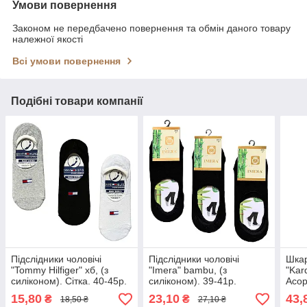
Умови повернення
Законом не передбачено повернення та обмін даного товару
належної якості
Всі умови повернення
Подібні товари компанії
Підслідники чоловічі
Підслідники чоловічі
Шкар
"Tommy Hilfiger" хб, (з
"Imera" bambu, (з
"Kar
силіконом). Сітка. 40-45р.
силіконом). 39-41р.
Асор
Темно-сині.
Демі
15,80
23,10
43,
₴
₴
18,50 ₴
27,10 ₴