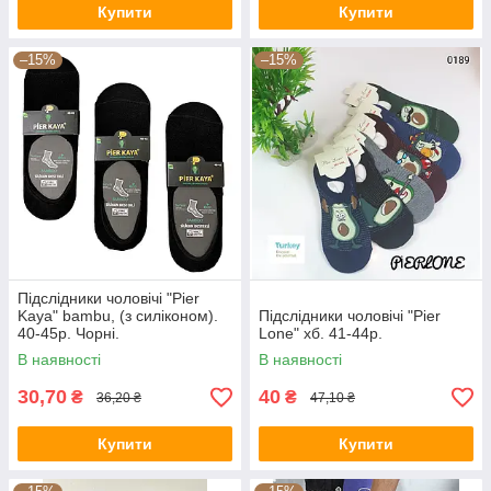
Купити
Купити
–15%
–15%
Підслідники чоловічі "Pier
Kaya" bambu, (з силіконом).
Підслідники чоловічі "Pier
40-45р. Чорні.
Lone" хб. 41-44р.
В наявності
В наявності
30,70
40
₴
₴
36,20 ₴
47,10 ₴
Купити
Купити