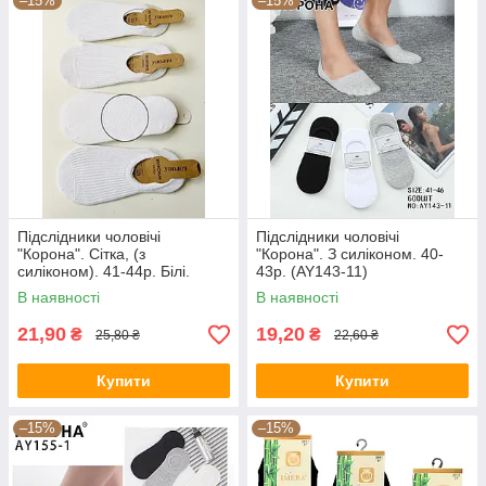
–15%
–15%
Підслідники чоловічі
Підслідники чоловічі
"Корона". Сітка, (з
"Корона". З силіконом. 40-
силіконом). 41-44р. Білі.
43р. (AY143-11)
(AY109-3)
В наявності
В наявності
21,90
19,20
₴
₴
25,80 ₴
22,60 ₴
Купити
Купити
–15%
–15%