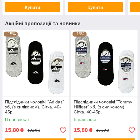
Купити
Купити
Акційні пропозиції та новинки
–15%
–15%
Підслідники чоловічі "Adidas"
Підслідники чоловічі "Tommy
хб, (з силіконом). Сітка. 40-
Hilfiger" хб, (з силіконом).
45р.
Сітка. 40-45р.
В наявності
В наявності
15,80
15,80
₴
₴
18,50 ₴
18,50 ₴