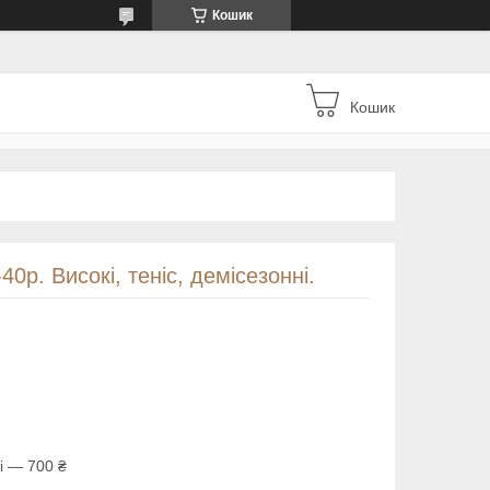
Кошик
Кошик
-40р. Високі, теніс, демісезонні.
і — 700 ₴