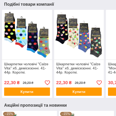
Подібні товари компанії
Шкарпетки чоловічі "Calze
Шкарпетки чоловічі "Calze
Шкар
Vita" хб, демісезонні. 41-
Vita" хб, демісезонні. 41-
"Мон
44р. Короткі.
44р. Короткі.
41-4
Демі
22,30
22,30
30,
₴
₴
26,20 ₴
26,20 ₴
Купити
Купити
Акційні пропозиції та новинки
–15%
–15%