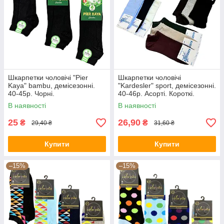
Шкарпетки чоловічі "Pier
Шкарпетки чоловічі
Kaya" bambu, демісезонні.
"Kardesler" sport, демісезонні.
40-45р. Чорні.
40-46р. Асорті. Короткі.
В наявності
В наявності
25
26,90
₴
₴
29,40 ₴
31,60 ₴
Купити
Купити
–15%
–15%