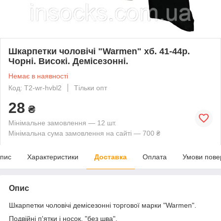
Шкарпетки чоловічі "Warmen" хб. 41-44р.
Чорні. Високі. Демісезонні.
Немає в наявності
Код: T2-wr-hvbl2
Тільки опт
28
₴
Мінімальне замовлення — 12 шт.
Мінімальна сума замовлення на сайті — 700 ₴
пис
Характеристики
Доставка
Оплата
Умови пове
Опис
Шкарпетки чоловічі демісезонні торгової марки "Warmen".
Подвійні п'ятки і носок, "без шва".