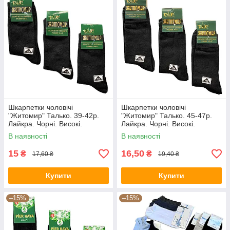
Шкарпетки чоловічі
Шкарпетки чоловічі
"Житомир" Талько. 39-42р.
"Житомир" Талько. 45-47р.
Лайкра. Чорні. Високі.
Лайкра. Чорні. Високі.
Демісезонні.
Демісезонні.
В наявності
В наявності
15
16,50
₴
₴
17,60 ₴
19,40 ₴
Купити
Купити
–15%
–15%