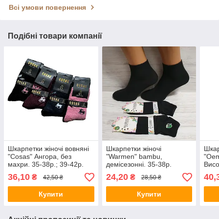
Всі умови повернення
Подібні товари компанії
Шкарпетки жіночі вовняні
Шкарпетки жіночі
Шкар
"Cosas" Ангора, без
"Warmen" bambu,
"Oem
махри. 35-38р.; 39-42р.
демісезонні. 35-38р.
Висо
Високі. (BDP-25)
Чорні.
(WB
36,10
24,20
40,
₴
₴
42,50 ₴
28,50 ₴
Купити
Купити