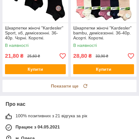
Шкарпетки жіночі "Kardesler"
Шкарпетки жіночі "Kardesler"
Sport, хб, демісезонні. 36-
bambu, демісезонні. 36-40р.
40р. Чорні. Короткі.
Асорті. Короткі.
В наявності
В наявності
21,80
28,80
₴
₴
25,60 ₴
33,90 ₴
Купити
Купити
Показати ще
Про нас
100% позитивних з 21 відгука за рік
Працює з 04.05.2021
м. Одеса