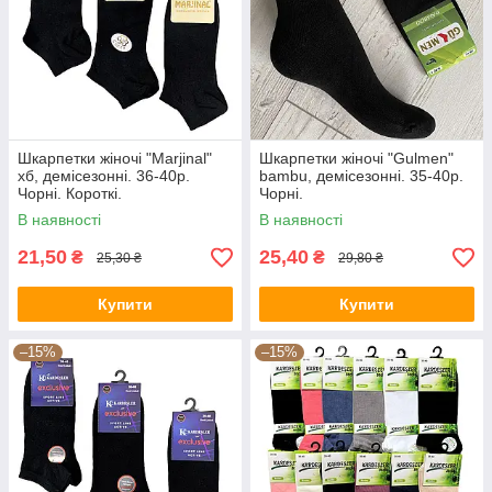
Шкарпетки жіночі "Marjinal"
Шкарпетки жіночі "Gulmen"
хб, демісезонні. 36-40р.
bambu, демісезонні. 35-40р.
Чорні. Короткі.
Чорні.
В наявності
В наявності
21,50
25,40
₴
₴
25,30 ₴
29,80 ₴
Купити
Купити
–15%
–15%