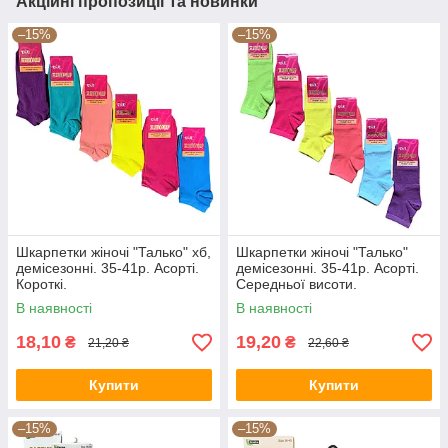
Акційні пропозиції та новинки
–15%
–15%
Шкарпетки жіночі "Талько" хб,
Шкарпетки жіночі "Талько"
демісезонні. 35-41р. Асорті.
демісезонні. 35-41р. Асорті.
Короткі.
Середньої висоти.
В наявності
В наявності
18,10
19,20
₴
₴
21,20 ₴
22,60 ₴
Купити
Купити
–15%
–15%