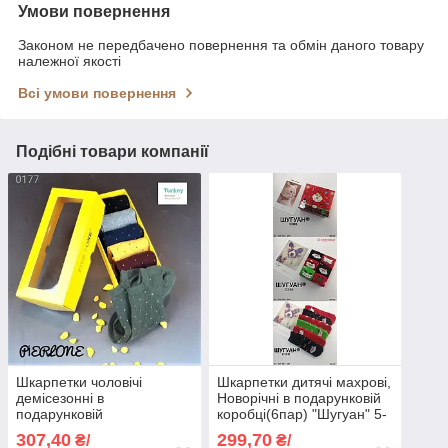
Умови повернення
Законом не передбачено повернення та обмін даного товару
належної якості
Всі умови повернення
Подібні товари компанії
Шкарпетки чоловічі
Шкарпетки дитячі махрові,
демісезонні в
Новорічні в подарунковій
подарунковій
коробці(6пар) "Шугуан" 5-
упаковці(6пар) "Pier Lone".
7 років.
307,40
299,70
₴/
₴/
41-44р. Короткі.