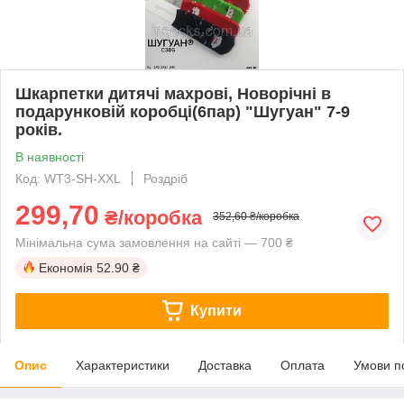
Шкарпетки дитячі махрові, Новорічні в
подарунковій коробці(6пар) "Шугуан" 7-9
років.
В наявності
Код: WT3-SH-XXL
Роздріб
299,70
₴/коробка
352,60 ₴/коробка
Мінімальна сума замовлення на сайті — 700 ₴
Економія
52.90 ₴
Купити
Опис
Характеристики
Доставка
Оплата
Умови п