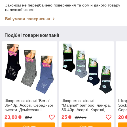
Законом не передбачено повернення та обмін даного товару
належної якості
Всі умови повернення
Подібні товари компанії
Шкарпетки жіночі "Berto".
Шкарпетки жіночі
Шкар
36-40р. Асорті. Середньої
"Marjinal" bamboo, лайкра.
Sock
висоти. Демісезонні.
36-40р. Асорті. Короткі,
Сере
демісезонні.
демі
23,80
25
28
₴
₴
28 ₴
29,40 ₴