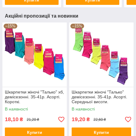
Купити
Купити
Акційні пропозиції та новинки
–15%
–15%
Шкарпетки жіночі "Талько" хб,
Шкарпетки жіночі "Талько"
демісезонні. 35-41р. Асорті.
демісезонні. 35-41р. Асорті.
Короткі.
Середньої висоти.
В наявності
В наявності
18,10
19,20
₴
₴
21,20 ₴
22,60 ₴
Купити
Купити