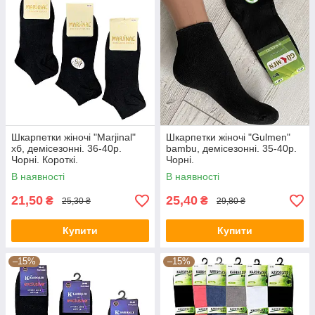
Шкарпетки жіночі "Marjinal"
Шкарпетки жіночі "Gulmen"
хб, демісезонні. 36-40р.
bambu, демісезонні. 35-40р.
Чорні. Короткі.
Чорні.
В наявності
В наявності
21,50
25,40
₴
₴
25,30 ₴
29,80 ₴
Купити
Купити
–15%
–15%