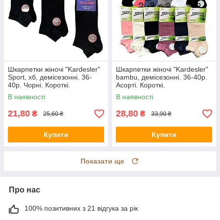
Шкарпетки жіночі "Kardesler"
Шкарпетки жіночі "Kardesler"
Sport, хб, демісезонні. 36-
bambu, демісезонні. 36-40р.
40р. Чорні. Короткі.
Асорті. Короткі.
В наявності
В наявності
21,80
28,80
₴
₴
25,60 ₴
33,90 ₴
Купити
Купити
Показати ще
Про нас
100% позитивних з 21 відгука за рік