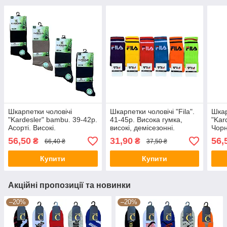
Шкарпетки чоловічі
Шкарпетки чоловічі "Fila".
Шкар
"Kardesler" bambu. 39-42р.
41-45р. Висока гумка,
"Kar
Асорті. Високі.
високі, демісезонні.
Чорн
Демісезонні.
56,50
31,90
56,
₴
₴
66,40 ₴
37,50 ₴
Купити
Купити
Акційні пропозиції та новинки
–20%
–20%