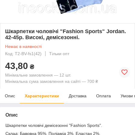
Шкарпетки чоловічі "Fashion Sports" Jordan.
42-45р. Високі, демісезонні.
Немає в наявності
Код: T2-BV-fs1(42)
Тільки опт
43,80
₴
Мінімальне замовлення — 12 шт.
Мінімальна сума замовлення на сайті — 700 ₴
Опис
Характеристики
Доставка
Оплата
Умови 
Опис
Шкарпетки чоловічі демісезонні "Fashion Sports".
Склад: Бавовна 95%, Поліамід 3%, Еластан 2%.