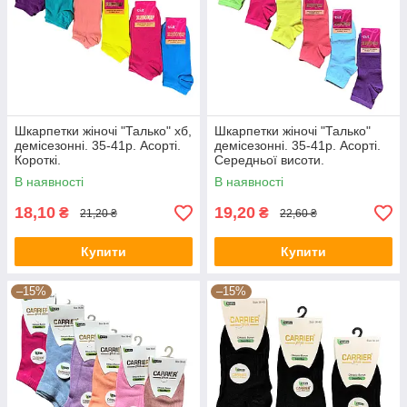
Шкарпетки жіночі "Талько" хб,
Шкарпетки жіночі "Талько"
демісезонні. 35-41р. Асорті.
демісезонні. 35-41р. Асорті.
Короткі.
Середньої висоти.
В наявності
В наявності
18,10
19,20
₴
₴
21,20 ₴
22,60 ₴
Купити
Купити
–15%
–15%