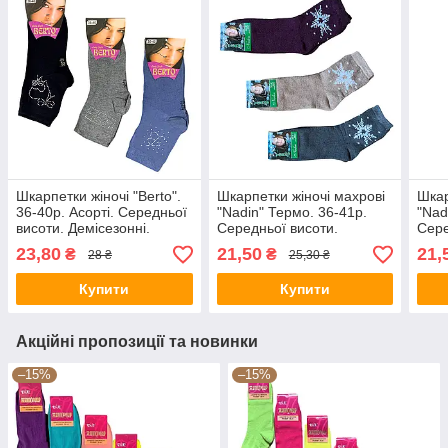
Шкарпетки жіночі "Berto".
Шкарпетки жіночі махрові
Шкар
36-40р. Асорті. Середньої
"Nadin" Термо. 36-41р.
"Nad
висоти. Демісезонні.
Середньої висоти.
Сере
23,80
21,50
21,
₴
₴
28 ₴
25,30 ₴
Купити
Купити
Акційні пропозиції та новинки
–15%
–15%