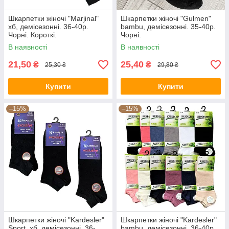
Шкарпетки жіночі "Marjinal"
Шкарпетки жіночі "Gulmen"
хб, демісезонні. 36-40р.
bambu, демісезонні. 35-40р.
Чорні. Короткі.
Чорні.
В наявності
В наявності
21,50
25,40
₴
₴
25,30 ₴
29,80 ₴
Купити
Купити
–15%
–15%
Шкарпетки жіночі "Kardesler"
Шкарпетки жіночі "Kardesler"
Sport, хб, демісезонні. 36-
bambu, демісезонні. 36-40р.