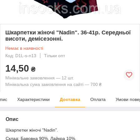
Шкарпетки жіночі "Nadin". 36-41р. Середньої
висоти, демісезонні.
Немає в наявності
Код: D1L-s-n13
Тільки опт
14,50
₴
Мінімальне замовлення — 12 шт.
Мінімальна сума замовлення на сайті — 700 ₴
пис
Характеристики
Доставка
Оплата
Умови пове
Опис
Шкарпетки жіночі "Nadin".
Склад: Бавовна 90%, Лайкра 10%.